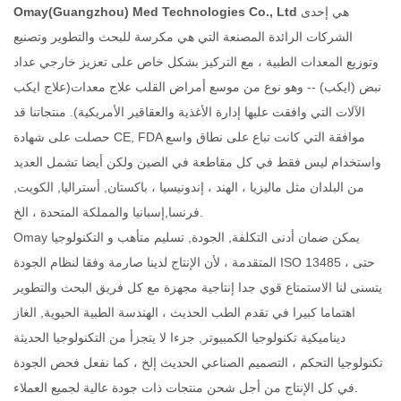
هي إحدى
Omay(Guangzhou) Med Technologies Co., Ltd
الشركات الرائدة المصنعة التي هي مكرسة للبحث والتطوير وتصنيع
وتوزيع المعدات الطبية ، مع التركيز بشكل خاص على تعزيز خارجي عداد
نبض (ايكب) -- وهو نوع من موسع أمراض القلب علاج معدات(علاج ايكب
الآلات التي وافقت عليها إدارة الأغذية والعقاقير الأمريكية). منتجاتنا قد
حصلت على شهادة CE, FDA موافقة التي كانت تباع على نطاق واسع
واستخدام ليس فقط في كل مقاطعة في الصين ولكن أيضا تشمل العديد
من البلدان مثل ماليزيا ، الهند ، إندونيسيا ، باكستان, أستراليا, الكويت,
فرنسا,إسبانيا والمملكة المتحدة ، الخ.
Omay يمكن ضمان أدنى التكلفة, الجودة, تسليم متأهب و التكنولوجيا
المتقدمة ، لأن الإنتاج لدينا صارمة وفقا لنظام الجودة ISO 13485 ، حتى
يتسنى لنا الاستمتاع قوي جدا إنتاجية مجهزة مع كل فريق البحث والتطوير
اهتماما كبيرا في تقدم الطب الحديث ، الهندسة الطبية الحيوية, الغاز
ديناميكية تكنولوجيا الكمبيوتر, جزءا لا يتجزأ من التكنولوجيا الحديثة
تكنولوجيا التحكم ، التصميم الصناعي الحديث إلخ ، كما نفعل فحص الجودة
في كل الإنتاج من أجل شحن منتجات ذات جودة عالية لجميع العملاء.