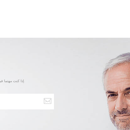
إذا كنت مهتما في منتجاتنا و تريد أن تعرف المزيد من التفاصيل,يرجى ترك رسالة هنا وسوف نقوم بالرد عليك بأسرع ما يمكن.