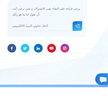
يرجى قراءة على البقاء نشر, الاشتراك, و نحن نرحب أنت
أن تقول لنا ما هو رأيك.
حقوق الطبع والنشر © 2026 Omay(Guangzhou)Med Technologies Co.,ltd.جميع الحقوق محفوظة