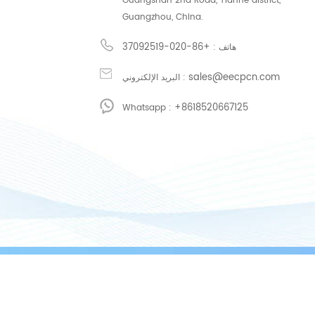
Guangshan 2nd Road, Tianhe district,
Guangzhou, China.
+86-020-37092519
هاتف :
sales@eecpcn.com
البريد الإلكتروني :
+8618520667125
Whatsapp :
 粤网药信备字〔2026〕第00199号.（粤）-非经营性-2019-0141 公安备案号：44010602008828
/
/
/
شبكة IPv6 دعم
سياسة الخصوصية
XML
Sitemap