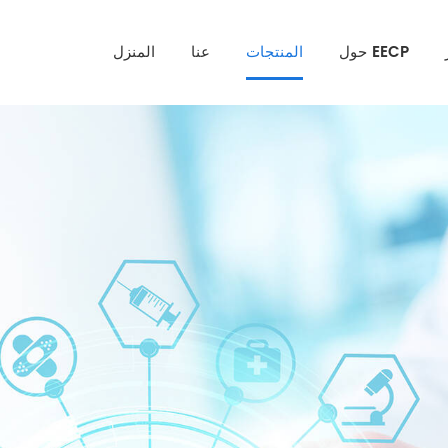
حول EECP
المنتجات
عنا
المنزل