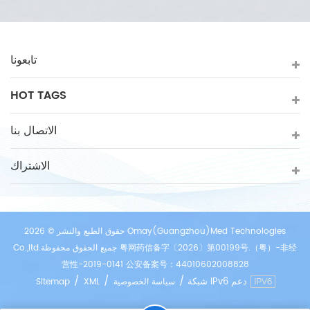
تابعونا
HOT TAGS
الاتصال بنا
الاشتراك
حقوق الطبع والنشر © 2026 Omay(Guangzhou)Med Technologies
Co.,ltd.جميع الحقوق محفوظة 粤网药信备字〔2026〕第00199号.（粤）-非经
营性-2019-0141 公安备案号：44010602008828
/
/
/
شبكة IPv6 دعم
سياسة الخصوصية
XML
Sitemap