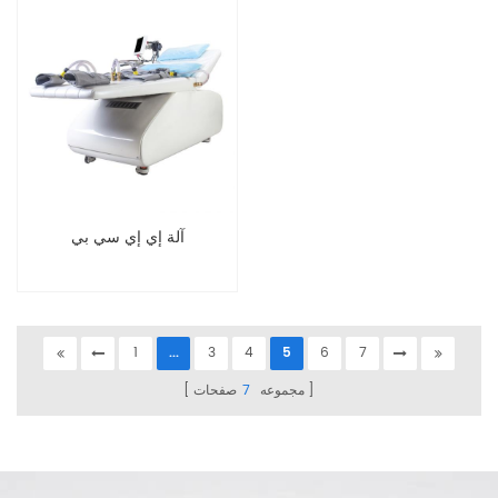
آلة إي إي سي بي
1
...
3
4
5
6
7
مجموعه
7
صفحات