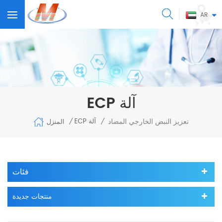
AR
ECP آلة
تعزيز النبض الخارجي المضاد
ECP آلة
المنزل
/
/
فئات
منتجات جديدة