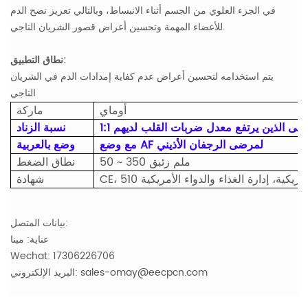
في الجزء العلوي من الجسم أثناء الانبساط، وبالتالي تعزيز نضح الدم
للأعضاء المهمة وتحسين أعراض قصور الشريان التاجي.
نطاق التطبيق:
يتم استخدامه لتحسين أعراض عدم كفاية إمدادات الدم في الشريان
التاجي
أوماي
ماركة
نسبة الزناد
مع وضع AF لمرضى الرجفان الأذيني
وضع بالعربية
50 ~ 350 ملم زئبق
نطاق الضغط
شهادة
بيانات المتصل:
عناية: مينا
Wechat: 17306226706
البريد الإلكتروني: sales-omay@eecpcn.com