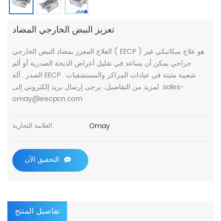
تعزيز النبض الخارجي المضاد
العلاج المعزز بمضاد النبض الخارجي ( EECP ) هو علاج ميكانيكي غير
جراحي يمكن أن يساعد في تقليل أعراض الذبحة الصدرية أو ألم
الصدر . آلة EECP شعبية مثبتة في عيادات المراكز والمستشفيات .
لمزيد من التفاصيل، يرجى إرسال بريد إلكتروني إلى sales-
omay@eecpcn.com
Omay
العلامة التجارية:
التحقيق الآن
تفاصيل المنتج