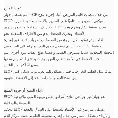
مبدأ المنتج:
يتم تشغيل جهاز EECP من خلال نبضات قلب المريض. أثناء إجراء علاج
EECP، سيكون المريض مستلقيًا على السرير والأصفاد ملفوفة حول
الأطراف السفلية، ويتضمن سرير EECP مصدر ضغط ينفخ ويفرغ هذه
الأصفاد. ويحرك الضغط الدم من الأطراف السفلية نحو
القلب. يتم توقيت كل موجة من الضغط مع ضربات قلبك عبر إشارة
تخطيط القلب. بحيث يتم توصيل تدفق الدم المتزايد إلى القلب في
اللحظة المحددة عندما يسترخي القلب. وعندما يضخ القلب مرة أخرى، يتم
سحب الضغط في الأصفاد على الفور، بحيث يتدفق الدم. يتم ضخها
بسهولة أكبر من القلب.
EECP تمامًا مثل القلب الخارجي، قلبان يعملان للمريض. يزيد بشكل كبير
من نضح الدم وإمدادات الدم إلى الأعضاء الحيوية.
أداء المنتج أو جودة المنتج:
EECP هو جهاز غير جراحي لعلاج أمراض نقص تروية القلب والأوعية
الدموية والدماغية.
يتحكم EECP بشكل متزامن في الأصفاد للضغط على الساق والفخذ
والأرداف بشكل منظم من خلال إشارة تخطيط القلب، بحيث يتركز الدم