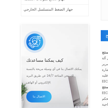
جهاز الضغط المتسلسل الخارجي
ج
على السرير والأصفاد ملفوفة حول الأطراف
كيف يمكننا مساعدتك
يمكنك الاتصال بنا في أي وسيلة مريحة بالنسبة
ا يسترخي
لبه
لك. نحن المتاحة 24/7 عن طريق البريد
الإلكتروني أو الهاتف.
الاتصال بنا
 للضغط على إشارة العجل والفخذ والأرداف من خلال إشارة ECG ، بحيث يتركز الدم في الجزء العلوي من
اجية