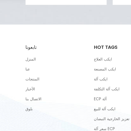
ى ذلك.
الناتجة عن مرض القلب الإقفاري (النوبة
جديد
از ECP شائع الآن في عيادة القلب
القلبية) وانسداد الشرايين.
المسدودة
لاج
فحسب
HOT TAGS
تابعونا
ايكب العلاج
المنزل
ايكب المصنعة
عنا
ايكب آلة
المنتجات
ايكب آلة التكلفة
الأخبار
ECP آلة
الاتصال بنا
ايكب آلة للبيع
بلوق
تعزيز الخارجية النبضان
سعر آلة ECP