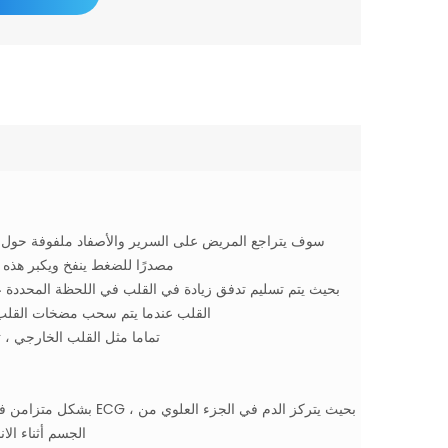
السفلية ، ويتضمن سرير EECP مصدرًا للضغ
القلب عندما يتم سحب مضخات القلب ،
EECP تماما مثل القلب الخارجي
الجسم أثناء الا