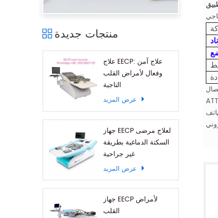
اجي
كة
منتجات جديدة
اد
علاج EECP: علاج آمن
ط
وفعال لأمراض القلب
دة
التاجية
عرض المزيد
جهاز EECP لعلاج مرضى
السكتة الدماغية بطريقة
غير جراحية
عرض المزيد
جهاز EECP لأمراض
القلب