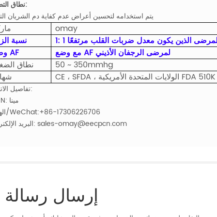
نطاق التطبيق:
يتم استخدامه لتحسين أعراض عدم كفاية دم الشريان الت
omay
مار
نسبة الزن
مع وضع AF لمرضى الرجفان الأذيني
وضع AF
50 ~ 350mmhg
نطاق الضغ
CE ، SFDA ، الولايات المتحدة الأمريكية FDA 510K
شها
تفاصيل الاتصال:
ATTN: مينا
الهاتف/WeChat:+86-17306226706
البريد الإلكتروني: sales-omay@eecpcn.com
إرسال رسالة