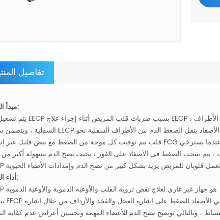
تفاصيل المنت
مبدأ المنتج:
يتم تشغيل آلة EECP بسبب ضربات قلب المريض أثناء إجراء علاج EECP ، سوف يتراجع المريض 
ط ينفخ ويكبر هذه الأصفاد ينقل الضغط الدم من الأطراف السفلية نحو
قلب يتم توقيت كل موجة من الضغط مع نبض قلبك عبر إشارة ECG بحيث يتم تسليم تدفق زيادة في القلب في اللحظة المحددة عندم
 يتم سحب الضغط في الأصفاد على الفور ، بحيث يضخ الدم بسهولة أكبر من ق
 ، تعمل قلوبان للمريض يزيد بشكل كبير من نضح الدم وإمدادات الأطباء الحيوية
أداء المنتج:
EECP هو جهاز غير غازي لعلاج نقص تروية القلب والأوعية الدموية والأوعية الدموية
يتحكم EECP بشكل متزامن في الأصفاد
نبساط ، وبالتالي توضيح نضح الدم للأعضاء المهمة وتحسين أعراض عدم كفاية الت