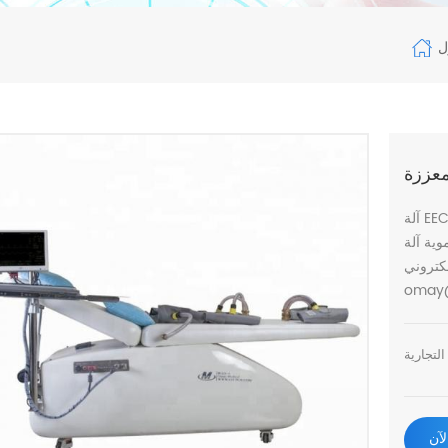
ل
معززة
آلة EECP هي علاج غير جراحي ، لا ألم ، لا توجد آثار جانبية لأمراض
في Centers Clinic
 sales-
omay
لآن