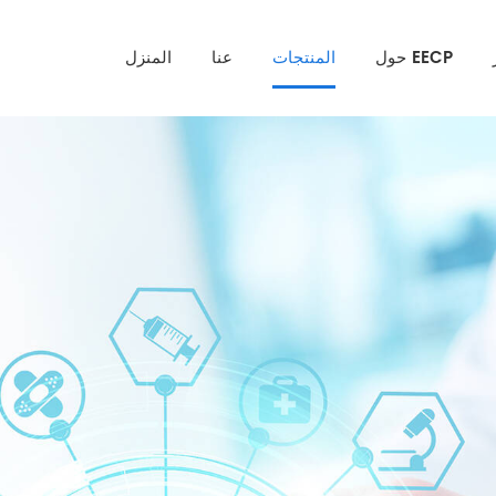
حول EECP
المنتجات
عنا
المنزل