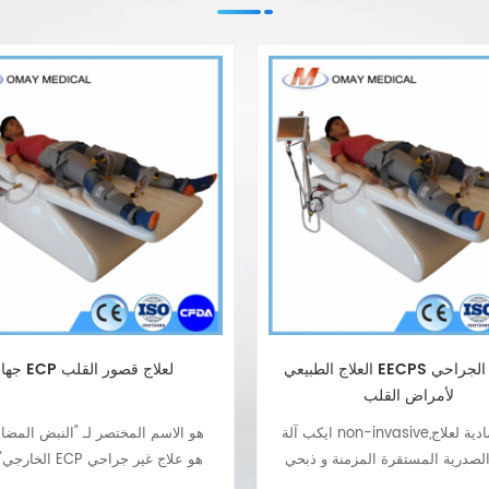
العلاج الطبيعي EECPS آلة غير الجراحي
جهاز ECP لعلاج قصور القلب
لأمراض القلب
ايكب آلة non-invasive,مؤلم,المادية لعلاج
الصدرية المستقرة المزمنة و ذبحي
الخارجي". علاج ECP هو
لم في الصدر,ضيق في التنفس أو
لقصور القلب والذبحة الصدرية وآلام