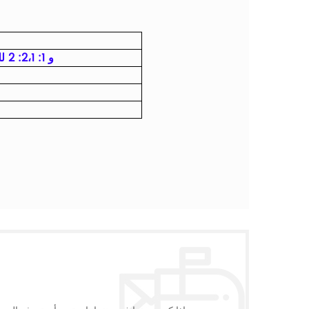
1: 1 و 1: 2،1: 2 للمرضى الذين يكون معدل ضربات القلب مرتفعًا