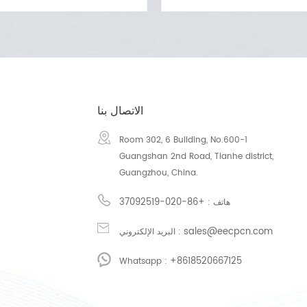
التعب. ECP العلاج كما يمكن تخفيف
وارتفاع ضغط الدم والسكري وما إل
ض الأخرى الدماغية وأمراض القلب
جه
وعية الدموية مثل اختلال البطين
وإعادة التأهيل والمستشفيات والع
ر,مرض السكري,الأمراض الدماغية
الطبيعي وما إلى ذلك.
ة وأمراض الأوعية الدموية الطرفية.
ECP العلاج قد توفر فوائد طويلة بعد الانتهاء
الاتصال بنا
من العلاج.
Room 302, 6 Building, No.600-1
Guangshan 2nd Road, Tianhe district,
Guangzhou, China.
+86-020-37092519
هاتف :
sales@eecpcn.com
البريد الإلكتروني :
+8618520667125
Whatsapp :