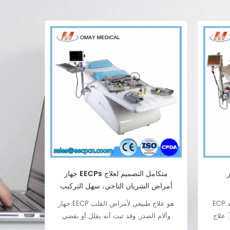
جهاز EECPs متكامل التصميم لعلاج
أمراض الشريان التاجي، سهل التركيب
القلب، 
والتشغيل
والعيادات والمراكز الط
ECP هو الاسم المختصر لـ "النبض المضاد
جهاز EECP هو علاج طبيعي لأمراض القلب
 علاج غير جراحي
وآلام الصدر. وقد ثبت أنه يقلل أو يقضي
لمرضى أ
 الصدر
على آثار الذبحة الصدرية أو آلام الصدر
العلا