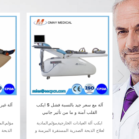
EC آلة
ايكب S آلة مع سعر جيد بالنسبة فشل
القلب آمنة و ما من تأثير جانبي
 قنوات
ايكب آلة العيادات الخارجية,مؤلم,المادية
رايين
لعلاج الذبحة الصدرية المستقرة المزمنة و
الذبحة 
 تجاوز"
ذبحي حكمه:ألم في الصدر,ضيق في التنفس
حكمه:أ