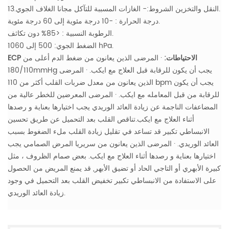
13.النقل والتخزين الشروط:- الغازات المسببة للتآكل مجانا الغلاف الجوي.
درجة الحرارة : -10 درجة مئوية إلى 60 درجة مئوية.
الرطوبة النسبية : <85% دون تكاثف.
الضغط الجوي: 500 إلى 1060 hPa.
ECP الاحتياطات:
· المرضى الذين يعانون من ضغط الدم أعلى من
180/110mmHg يجب أن يكون للرقابة قبل العلاج مع ايكب.
· المرضى
الذين يعانون من معدل ضربات القلب أكثر من 110 bpm يجب أن يكون
للرقابة من قبل المعامله مع ايكب.
· المرضى المعرضين للخطر عالية من
المضاعفات الناجمة عن زيادة العائد الوريدي يجب اختيارها بعناية و رصدها
أثناء العلاج مع ايكب.تناقص القلب بعد التحميل عن طريق تحسين
الانبساطي تكبير قد تساعد في تقليل زيادة القلب ملء الضغوط بسبب
العائد الوريدي.
· المرضى الذين يعانون من سريريا المرض الصمامي يجب
اختيارها بعناية و رصدها أثناء العلاج مع ايكب.
بعض صمام الظروف ، مثل
كبيرة الأبهري أو التاجي الحاد أو تضيق الأبهر, قد يمنع المريض من الحصول
على الاستفادة من الانبساطي تكبير تخفيض القلب بعد التحميل في وجود
زيادة العائد الوريدي.