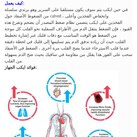
كيف يعمل:
في حين ايكب يتم سوف يكون مستلقيا على السرير وهو يرتدي سلسلة
من الضغوط الأصفاد حول calved ، وانخفاض الفخذين وأعلى
الفخذين.على ايكب يتضمن نظام ضغط المصدر أن يضخم وتفرغ هذه
القيود ، فإن الضغط ينتقل الدم من الأطراف السفلية نحو القلب.كل موجة
من الضغط هو الوقت المناسب مع دقات قلبك عبر إشارة تخطيط
القلب.حيث أن زيادة تدفق الدم يتم تسليمها إلى قلبك في لحظة دقيقة
عندما قلب الاسترخاء.عندما يضخ القلب مرة أخرى ، الضغط في الأصفاد
سحب على الفور.هذا يقلل من مقاومة في ساقيك بحيث ضخ الدم بسهولة
من القلب.
فوائد ايكب الجهاز: