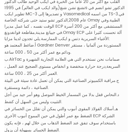
القلب مع أكثر من 20 عاما من الخبرة في ايكب الوحيد طالب الدكتور
تشنغ تشن شنغ(والد ايكب في العالم).في 1995s الدكتور تشو انضم في
تطوير ايكب MC-3 و تصديرها إلى Vasomedical من اسمه TS-3.في
عام 2008,الدكتور تشو ستيد حتى شركته الخاصة Omay الطبية.وفي
الوقت نفسه ، كما عمل مديرا ECP المستشفى مع أكثر من 200 أسرة
في جييانغ مدينة,مقاطعة قوانغدونغ.Omay ECP آلة تحسنت كثيرا على
الأغنياء السريرية دتس و ايكب الممارسة.يلي تجدون لدينا مزايا:
أ.ضاغط المعتمد هو Gardner Denver المستوردة من ألمانيا ، مستقر
ودائم.مع عمر أكثر من 50 ، 000 ساعة.
ب.AirTac صمامات نحن نستخدم التي هي العلامة التجارية الشهيرة و
السريعة,درجة حرارة منخفضة و انخفاض مستوى الضجيج عند العمل ،
العمر أكثر من 25 ، 000 ساعة.
ج.مراقبة الكمبيوتر الصناعية التي يمكن أن تعمل عادة سيئة في البيئة
الصناعية ، دائمة ومستقرة.
د.النحاس قفل بدلا من المسمار الخيط الموصل وهو أمر جيد من أجل
التثبيت وليس من السهل أن كشط.
هـ.أسلاك الفولاذ المقوى أنبوب والتي يمكن أن تقلل من الخسائر في
الضغط مع عمر أطول.في حين المموج أنبوب الأخرى ECP الشركة
باستخدام سوف تنفق عند الضغط الذهاب من خلال لهم ، فإنه يكون
الضغط الخسائر بسهولة أن يزول.