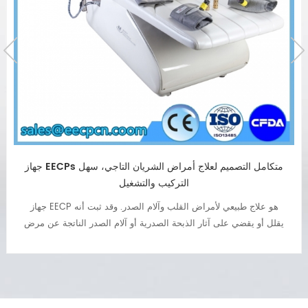
جهاز ECP لعلاج قصور القلب
ECP هو الاسم المختصر لـ "النبض المضاد الخارجي". علاج ECP هو علاج
غير جراحي لقصور القلب والذبحة الصدرية وآلام الصدر وارتفاع ضغط
الدم والسكري وما إلى ذلك. جهاز ECP شائع الآن في عيادة القلب
وإعادة التأهيل والمستشفيات والعلاج الطبيعي وما إلى ذلك.