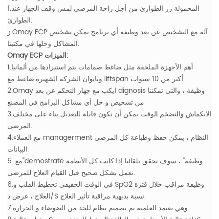
f.المحمولة زر الطوارئ من أجل راحة المرضى لمس وقف الجهاز عند
الطوارئ.
ز.Omay ECP آلة مع التشخيص عن بعد وظيفة أي برنامج يمكن تشخيص
المشاكل وحلها في مكتبنا.
Omay ECP الميزات:
1.أهم الأجهزة الملحقة مثل ضاغط صمامات يتم استيرادها من ألمانيا
وتايوان الشركة الشهيرة.ضاغط مع liftspan أكثر من 10 سنوات.
2.Omay ايكب مع جهاز التحكم عن بعد dignosis وظيفة ، والتي تمكننا
من تشخيص و حل أي مشاكل البرامج في المصنع
3.الانكماش والتضخم الوقت يمكن أن تكون قابلة للتعديل بناء على مختلف
المرضى.
4.مع العملاء managerment النظام ، يمكن حفظ وطباعة كل المرضى
البيانات.
5. مع"demostrate وظيفة" ، سوف تحقق تلقائيا إذا كانت كل الأنظمة
تعمل بشكل صحيح قبل القيام العلاج للمرضى.
6.في الوقت الحقيقي تخطيط القلب و SpO2 وظيفة مراقب خلال فترة
العلاج ، عرض د/S نسبة بديهية مراقبة تأثير العلاج.
7.وهي تعتمد العلمية تم تصميم نظام للحد من الضوضاء و الحرارة.