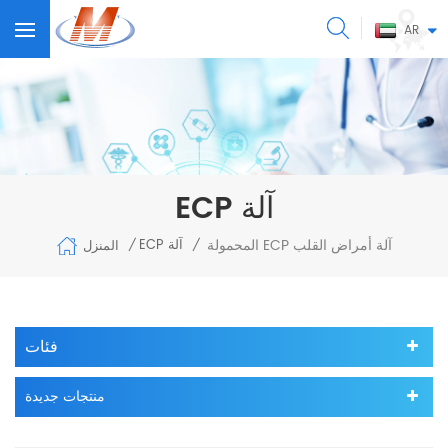
AR
ECP آلة
المحمولة ECP آلة أمراض القلب
ECP آلة
المنزل
/
/
فئات
منتجات جديدة