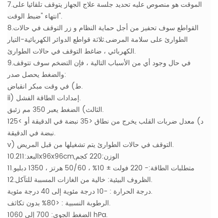
7.الموقت هو منصوص عليه تحديد جلسة علاج الجهاز يتوقف تلقائيا على
انتهاء "ضبط الوقت".
8.القواطع سوف تحفيز من أجل حماية النظام و زر التوقف في حالات
الطوارئ على سلامة المرضى.ثلاثة قواطع الدوائر الكهربائية-التيار
الكهربائي ، ضاغط التوقف في حالات الطوارئ.
9.في حال وجود أي من الأسباب التالية ، فإن التضخم سوف تتوقف
والضغط يحصل صدر:
ط) في وقت مبكر انقباض.
ii) إمدادات الطاقة الفشل.
الثالث) الضغط يعبر 350 مم زئبق.
د) معدل ضربات القلب يخرج من نطاق <35 نبضة في الدقيقة أو >125
نبضة في الدقيقة.
v) التوقف في حالات الطوارئ يتم تشغيلها من قبل المريض.
10.البعد:211x96x96cm,الوزن:220 كجم
11.متطلبات الطاقة:- 220 فولت ± 10% ، 50/60 هرتز ، 1350 دبليو
12.الظروف البيئية: خالية من الغازات المسببة للتآكل.
درجة الحرارة : -10 درجة مئوية إلى 40 درجة مئوية.
الرطوبة النسبية : <80% بدون تكاثف.
الضغط الجوي: 700 إلى 1060 hPa.