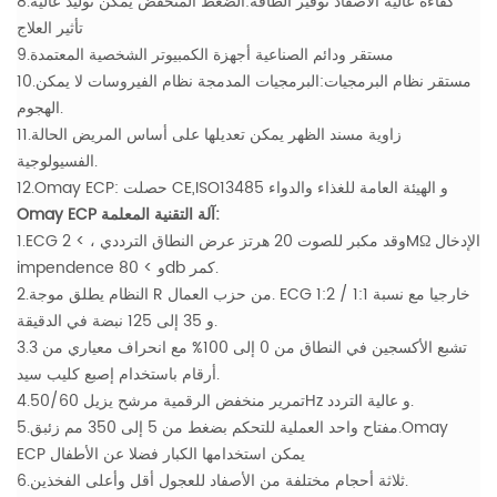
8.كفاءة عالية الأصفاد توفير الطاقة:الضغط المنخفض يمكن توليد عالية
تأثير العلاج
9.مستقر ودائم الصناعية أجهزة الكمبيوتر الشخصية المعتمدة
10.مستقر نظام البرمجيات:البرمجيات المدمجة نظام الفيروسات لا يمكن
الهجوم.
11.زاوية مسند الظهر يمكن تعديلها على أساس المريض الحالة
الفسيولوجية.
12.Omay ECP: حصلت CE,ISO13485 و الهيئة العامة للغذاء والدواء
Omay ECP آلة التقنية المعلمة:
1.ECG وقد مكبر للصوت 20 هرتز عرض النطاق الترددي ، > 2MΩ الإدخال
impendence و > 80db كمر.
2.النظام يطلق موجة R من حزب العمال. ECG خارجيا مع نسبة 1:1 / 1:2
و 35 إلى 125 نبضة في الدقيقة.
3.تشبع الأكسجين في النطاق من 0 إلى 100% مع انحراف معياري من 3
أرقام باستخدام إصبع كليب سيد.
4.تمرير منخفض الرقمية مرشح يزيل 50/60Hz و عالية التردد.
5.مفتاح واحد العملية للتحكم بضغط من 5 إلى 350 مم زئبق.Omay
ECP يمكن استخدامها الكبار فضلا عن الأطفال
6.ثلاثة أحجام مختلفة من الأصفاد للعجول أقل وأعلى الفخذين.