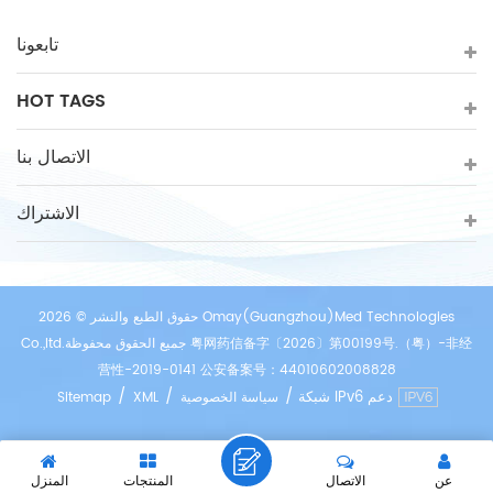
تابعونا
HOT TAGS
الاتصال بنا
الاشتراك
حقوق الطبع والنشر © 2026 Omay(Guangzhou)Med Technologies
Co.,ltd.جميع الحقوق محفوظة 粤网药信备字〔2026〕第00199号.（粤）-非经
营性-2019-0141 公安备案号：44010602008828
/
/
/
شبكة IPv6 دعم
سياسة الخصوصية
XML
Sitemap
عن
الاتصال
المنتجات
المنزل