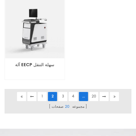
آلة EECP سهلة التنقل
1
2
3
4
...
20
مجموعه
20
صفحات