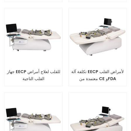
لإعادة تأهيل القلب
تكلفة آلة EECP لأمراض القلب
جهاز EECP للقلب لعلاج أمراض
معتمدة من CE وFDA
القلب التاجية