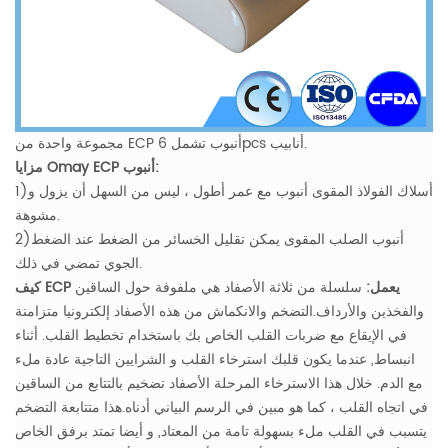
مجموعة واحدة من ECP أنبوب تشمل 6pcs أنابيب.
مزايا Omay ECP أنبوب:
1)أسلاك الفولاذ المقوى أنبوب مع عمر أطول ، ليس من السهل أن يزول و
مشوهة.
2)أنبوب الصلب المقوى يمكن تقليل الخسائر من الضغط عند الضغط
الجوي تمضي في ذلك.
كيف ECP يعمل:
سلسلة من ثلاثة الأصفاد هي ملفوفة حول الساقين
والفخذين والأرداف.التضخم والانكماش من هذه الأصفاد إلكترونيا متزامنة
في الإيقاع مع ضربات القلب الخاص بك باستخدام تخطيط القلب.
أثناء
انبساط, عندما يكون قلبك استرخاء القلب و الشرايين التاجية عادة ملء
مع الدم. خلال هذا الاسترخاء المرحلة الأصفاد تضخيم بالتتابع من الساقين
في اتجاه القلب ، كما هو مبين في الرسم البياني أدناه.هذا متتابعة التضخم
يتسبب في القلب ملء بسهولة تامة من المعتاد, و أيضا تمتد برفق الخاص