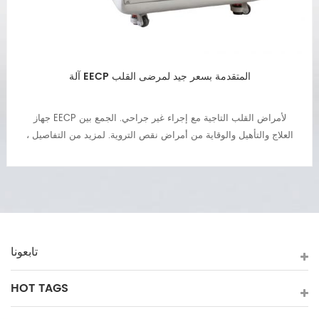
جهاز EECPS المحمول
يُعد علاج ECP علاجًا متقدمًا لأمراض القلب والأوعية الدموية وغيرها من
الأمراض الإقفارية. بدون ألم، بدون آثار جانبية، غير جراحي. للمزيد من
التفاصيل، يرجى الاتصال أو التواصل عبر واتساب على الرقم: +86-
18520667125 أو عبر البريد الإلكتروني: sales@eecpcn.com
تابعونا
HOT TAGS