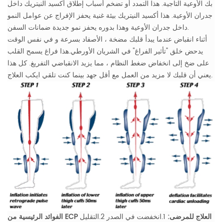
بك الأوعية التاجية.
هذا التمدد أو تضخم أسباب إطلاق أكسيد النيتريك داخل
جدران الأوعية. هذا أكسيد النيتريك بيئة غنية يحفز الإفراج عن عوامل النمو
داخل جدران الأوعية وهذا بدوره يحفز نمو جديدة ضمانات السفن.
أثناء انقباض عندما يبدأ قلبك مضخة ، الأصفاد بسرعة و في نفس الوقت
يدحض خلق "تأثير الفراغ" في الشريان الأورطي.هذا فراغ يسمح القلب
على ضخ إلى انخفاض ضغط النظام ، مما يزيد الانقباضي التفريغ. كل هذا
يعني أن قلبك لا مزيد من العمل مع أقل جهد بينما كنت تلقي ايكب العلاج.
الفوائد الرئيسية من ECP العلاج للمرضى:
1.انخفضت في الصدر
2.التقليل