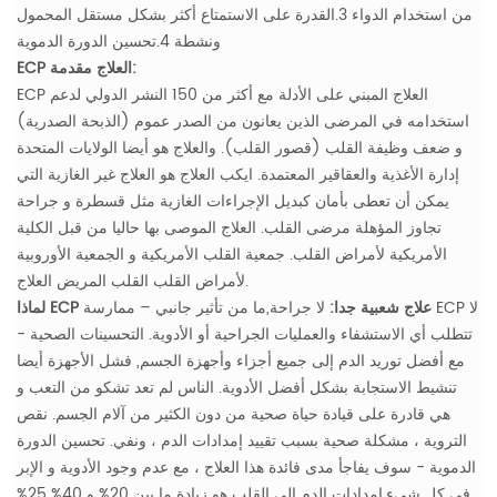
من استخدام الدواء
3.القدرة على الاستمتاع أكثر بشكل مستقل المحمول
ونشطة
4.تحسين الدورة الدموية
ECP العلاج مقدمة:
ECP العلاج المبني على الأدلة مع أكثر من 150 النشر الدولي لدعم
استخدامه في المرضى الذين يعانون من الصدر عموم (الذبحة الصدرية)
و ضعف وظيفة القلب (قصور القلب). والعلاج هو أيضا الولايات المتحدة
إدارة الأغذية والعقاقير المعتمدة. ايكب العلاج هو العلاج غير الغازية التي
يمكن أن تعطى بأمان كبديل الإجراءات الغازية مثل قسطرة و جراحة
تجاوز المؤهلة مرضى القلب. العلاج الموصى بها حاليا من قبل الكلية
الأمريكية لأمراض القلب. جمعية القلب الأمريكية و الجمعية الأوروبية
لأمراض القلب القلب المريض العلاج.
لماذا ECP علاج شعبية جدا:
لا جراحة,ما من تأثير جانبي – ممارسة ECP لا
تتطلب أي الاستشفاء والعمليات الجراحية أو الأدوية.
التحسينات الصحية -
مع أفضل توريد الدم إلى جميع أجزاء وأجهزة الجسم, فشل الأجهزة أيضا
تنشيط الاستجابة بشكل أفضل الأدوية. الناس لم تعد تشكو من التعب و
هي قادرة على قيادة حياة صحية من دون الكثير من آلام الجسم. نقص
التروية ، مشكلة صحية بسبب تقييد إمدادات الدم ، ونفي.
تحسين الدورة
الدموية - سوف يفاجأ مدى فائدة هذا العلاج ، مع عدم وجود الأدوية و الإبر
في كل شيء.إمدادات الدم إلى القلب هو زيادة ما بين 20% و 40% 25%