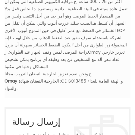
أكثر من 25 ، 000 ساعة.
ج.مراقبة الكمبيوتر الصناعية التي يمكن أن
تعمل عادة سيئة في البيئة الصناعية ، دائمة ومستقرة.
د.النحاس قفل بدلا
من المسمار الخيط الموصل وهو أمر جيد من أجل التثبيت وليس من
السهل أن كشط.
هـ.الصلب سلك عززت أنبوب والتي يمكن أن تقلل من
الخسائر في الضغط مع عمر أطول.في حين المموج أنبوب الأخرى ECP
الشركة باستخدام سوف تنفق عند الضغط الذهاب من خلال لهم ، فإنه
f.المحمولة زر الطوارئ من أجل
يكون الضغط الخسائر بسهولة أن يزول.
راحة المرضى لمس وقف الجهاز عند الطوارئ.
ز.Omay تعزيز خارجي
عداد نبض آلة مع التشخيص عن بعد وظيفة أي برنامج يمكن تشخيص
المشاكل وحلها في مكتبنا.
ح.ونحن نقدم تعزيز الخارجية النبضان التدريب مجانا.
:CE,ISO13485 و الهيئة العامة للغذاء
Omay الخارجية النبضان شهادة
والدواء.
إرسال رسالة
إذا كنت مهتما في منتجاتنا و تريد أن تعرف المزيد من