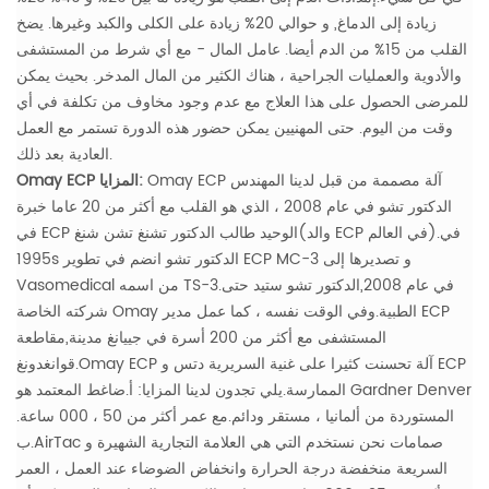
زيادة إلى الدماغ, و حوالي 20% زيادة على الكلى والكبد وغيرها. يضخ
القلب من 15% من الدم أيضا.
عامل المال - مع أي شرط من المستشفى
والأدوية والعمليات الجراحية ، هناك الكثير من المال المدخر. بحيث يمكن
للمرضى الحصول على هذا العلاج مع عدم وجود مخاوف من تكلفة في أي
وقت من اليوم. حتى المهنيين يمكن حضور هذه الدورة تستمر مع العمل
العادية بعد ذلك.
Omay ECP آلة مصممة من قبل لدينا المهندس
Omay ECP المزايا:
الدكتور تشو في عام 2008 ، الذي هو القلب مع أكثر من 20 عاما خبرة
في ECP الوحيد طالب الدكتور تشنغ تشن شنغ(والد ECP في العالم).في
1995s الدكتور تشو انضم في تطوير ECP MC-3 و تصديرها إلى
Vasomedical من اسمه TS-3.في عام 2008,الدكتور تشو ستيد حتى
شركته الخاصة Omay الطبية.وفي الوقت نفسه ، كما عمل مدير ECP
المستشفى مع أكثر من 200 أسرة في جييانغ مدينة,مقاطعة
قوانغدونغ.Omay ECP آلة تحسنت كثيرا على غنية السريرية دتس و ECP
الممارسة.يلي تجدون لدينا المزايا:
أ.ضاغط المعتمد هو Gardner Denver
المستوردة من ألمانيا ، مستقر ودائم.مع عمر أكثر من 50 ، 000 ساعة.
ب.AirTac صمامات نحن نستخدم التي هي العلامة التجارية الشهيرة و
السريعة منخفضة درجة الحرارة وانخفاض الضوضاء عند العمل ، العمر