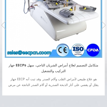
جهاز ECP لعلاج قصور القلب
ECP هو الاسم المختصر لـ "النبض المضاد الخارجي". علاج ECP هو علاج
غير جراحي لقصور القلب والذبحة الصدرية وآلام الصدر وارتفاع ضغط
الدم والسكري وما إلى ذلك. جهاز ECP شائع الآن في عيادة القلب
وإعادة التأهيل والمستشفيات والعلاج الطبيعي وما إلى ذلك.