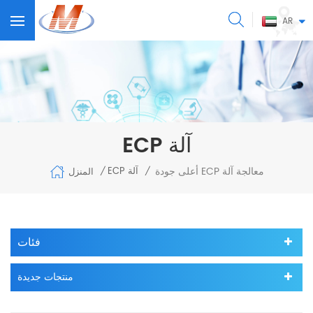
AR
ECP آلة
أعلى جودة ECP معالجة آلة
ECP آلة
المنزل
/
/
فئات
منتجات جديدة