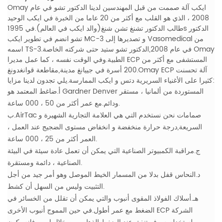
Omay ايكب آلة صممت من قبل المهندسين لدينا الدكتور تشو في عام
2008 ، الذي هو القلب مع أكثر من 20 عاما من الخبرة في ايكب الوحيد
طالب الدكتور تشنغ تشن شنغ(والد ايكب في العالم).في 1995s الدكتور
تشو انضم في تطوير ايكب MC-3 و تصديرها إلى Vasomedical من
اسمه TS-3.في عام 2008,الدكتور تشو ستيد حتى شركته الخاصة Omay
الطبية.وفي الوقت نفسه ، كما عمل مديرا ECP المستشفى مع أكثر من
200 أسرة في جييانغ مدينة,مقاطعة قوانغدونغ.Omay ECP آلة تحسنت
كثيرا على الأغنياء السريرية دتس و ايكب الممارسة.يلي تجدون لدينا مزايا:
أ.ضاغط المعتمد هو Gardner Denver المستوردة من ألمانيا ، مستقر
ودائم.مع عمر أكثر من 50 ، 000 ساعة.
ب.AirTac صمامات نحن نستخدم التي هي العلامة التجارية الشهيرة و
السريعة,درجة حرارة منخفضة و انخفاض مستوى الضجيج عند العمل ،
العمر أكثر من 25 ، 000 ساعة.
ج.مراقبة الكمبيوتر الصناعية التي يمكن أن تعمل عادة سيئة في البيئة
الصناعية ، دائمة ومستقرة.
د.النحاس قفل بدلا من المسمار الخيط الموصل وهو أمر جيد من أجل
التثبيت وليس من السهل أن كشط.
هـ.أسلاك الفولاذ المقوى أنبوب والتي يمكن أن تقلل من الخسائر في
الضغط مع عمر أطول.في حين المموج أنبوب الأخرى ECP الشركة