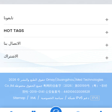
تابعونا
HOT TAGS
الاتصال بنا
الاشتراك
حقوق الطبع والنشر © 2026 Omay(Guangzhou)Med Technologies
Co.,ltd.جميع الحقوق محفوظة 粤网药信备字〔2026〕第00199号.（粤）-非经
营性-2019-0141 公安备案号：44010602008828
/
/
/
شبكة IPv6 دعم
سياسة الخصوصية
XML
Sitemap