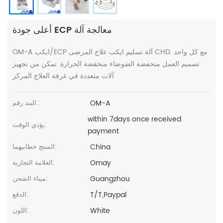
أعلى جودة ECP معالجة آلة
OM-A ايكب/ECP آلة تسليم ايكب علاج المرضى CHD. مع كل واحد
تصميم العمل منخفضة الضوضاء منخفضة الحرارة. تمكن من تجهيز
آلات متعددة في غرفة العلاج المركز
OM-A
البند رقم.:
within 7days once received
يؤدي الوقت:
payment
China
المنتج خطابيهما:
Omay
العلامة التجارية:
Guangzhou
ميناء الشحن:
T/T,Paypal
الدفع:
White
اللون: