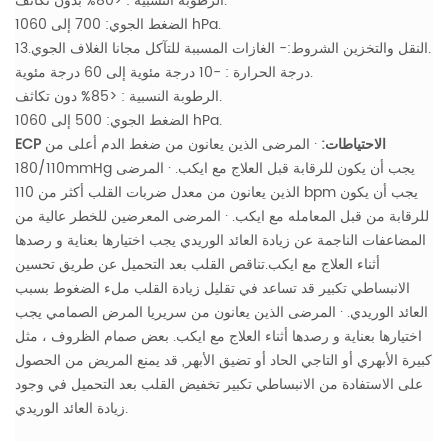
الرطوبة النسبية : <80% بدون تكاثف.
الضغط الجوي: 700 إلى 1060 hPa.
13.النقل والتخزين الشروط:- الغازات المسببة للتآكل مجانا الغلاف الجوي.
درجة الحرارة : -10 درجة مئوية إلى 60 درجة مئوية.
الرطوبة النسبية : <85% دون تكاثف.
الضغط الجوي: 500 إلى 1060 hPa.
ECP الاحتياطات:
· المرضى الذين يعانون من ضغط الدم أعلى من
180/110mmHg يجب أن يكون للرقابة قبل العلاج مع ايكب.
· المرضى
الذين يعانون من معدل ضربات القلب أكثر من 110 bpm يجب أن يكون
للرقابة من قبل المعامله مع ايكب.
· المرضى المعرضين للخطر عالية من
المضاعفات الناجمة عن زيادة العائد الوريدي يجب اختيارها بعناية و رصدها
أثناء العلاج مع ايكب.تناقص القلب بعد التحميل عن طريق تحسين
الانبساطي تكبير قد تساعد في تقليل زيادة القلب ملء الضغوط بسبب
العائد الوريدي.
· المرضى الذين يعانون من سريريا المرض الصمامي يجب
اختيارها بعناية و رصدها أثناء العلاج مع ايكب.
بعض صمام الظروف ، مثل
كبيرة الأبهري أو التاجي الحاد أو تضيق الأبهر, قد يمنع المريض من الحصول
على الاستفادة من الانبساطي تكبير تخفيض القلب بعد التحميل في وجود
زيادة العائد الوريدي.