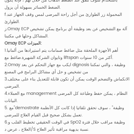
باستخدام سوف تنفق عند الضغط الذهاب من خلال لهم ، فإنه يكون
الضغط الخسائر بسهولة أن يزول.
f.المحمولة زر الطوارئ من أجل راحة المرضى لمس وقف الجهاز عند
الطوارئ.
ز.Omay ECP آلة مع التشخيص عن بعد وظيفة أي برنامج يمكن تشخيص
المشاكل وحلها في مكتبنا.
Omay ECP الميزات:
1.أهم الأجهزة الملحقة مثل ضاغط صمامات يتم استيرادها من ألمانيا
وتايوان الشركة الشهيرة.ضاغط مع liftspan أكثر من 10 سنوات.
2.Omay ايكب مع جهاز التحكم عن بعد dignosis وظيفة ، والتي تمكننا
من تشخيص و حل أي مشاكل البرامج في المصنع
3.الانكماش والتضخم الوقت يمكن أن تكون قابلة للتعديل بناء على مختلف
المرضى.
4.مع العملاء managerment النظام ، يمكن حفظ وطباعة كل المرضى
البيانات.
5. مع"demostrate وظيفة" ، سوف تحقق تلقائيا إذا كانت كل الأنظمة
تعمل بشكل صحيح قبل القيام العلاج للمرضى.
6.في الوقت الحقيقي تخطيط القلب و SpO2 وظيفة مراقب خلال فترة
العلاج ، عرض د/S نسبة بديهية مراقبة تأثير العلاج.