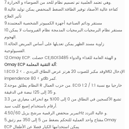
7.وهي تعتمد العلمية تم تصميم نظام للحد من الضوضاء و الحرارة.
8.كفاءة عالية الأصفاد توفير الطاقة:الضغط المنخفض يمكن توليد عالية
تأثير العلاج
9.مستقر ودائم الصناعية أجهزة الكمبيوتر الشخصية المعتمدة
10.مستقر نظام البرمجيات:البرمجيات المدمجة نظام الفيروسات لا يمكن
الهجوم.
11.زاوية مسند الظهر يمكن تعديلها على أساس المريض الحالة
الفسيولوجية.
12.Omay ECP: حصلت CE,ISO13485 و الهيئة العامة للغذاء والدواء
Omay ECP آلة التقنية المعلمة:
1.ECG وقد مكبر للصوت 20 هرتز عرض النطاق الترددي ، > 2MΩ الإدخال
impendence و > 80db كمر.
2.النظام يطلق موجة R من حزب العمال. ECG خارجيا مع نسبة 1:1 / 1:2
و 35 إلى 125 نبضة في الدقيقة.
3.تشبع الأكسجين في النطاق من 0 إلى 100% مع انحراف معياري من 3
أرقام باستخدام إصبع كليب سيد.
4.تمرير منخفض الرقمية مرشح يزيل 50/60Hz و عالية التردد.
5.مفتاح واحد العملية للتحكم بضغط من 5 إلى 350 مم زئبق.Omay
ECP يمكن استخدامها الكبار فضلا عن الأطفال