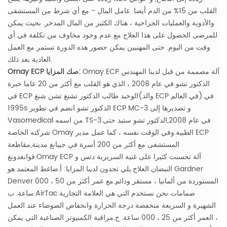
القلب من 15% من الدم أيضا.
عامل المال - مع أي شرط من المستشفى
والأدوية والعمليات الجراحية ، هناك الكثير من المال المدخر. بحيث يمكن
للمرضى الحصول على هذا العلاج مع عدم وجود مخاوف من تكلفة في أي
وقت من اليوم. حتى المهنيين يمكن حضور هذه الدورة تستمر مع العمل
العادية بعد ذلك.
Omay ECP آلة مصممة من قبل لدينا المهندس
Omay ECP صك المزايا:
الدكتور تشو في عام 2008 ، الذي هو القلب مع أكثر من 20 عاما خبرة
في ECP الوحيد طالب الدكتور تشنغ تشن شنغ(والد ECP في العالم).في
1995s الدكتور تشو انضم في تطوير ECP MC-3 و تصديرها إلى
Vasomedical من اسمه TS-3.في عام 2008,الدكتور تشو ستيد حتى
شركته الخاصة Omay الطبية.وفي الوقت نفسه ، كما عمل مدير ECP
المستشفى مع أكثر من 200 أسرة في جييانغ مدينة,مقاطعة
قوانغدونغ.Omay ECP آلة تحسنت كثيرا على غنية السريرية دتس و
النبضان العلاج.يلي تجدون لدينا المزايا:
أ.ضاغط المعتمد هو Gardner
Denver المستوردة من ألمانيا ، مستقر ودائم.مع عمر أكثر من 50 ، 000
ساعة.
ب.AirTac صمامات نحن نستخدم التي هي العلامة التجارية
الشهيرة و السريعة منخفضة درجة الحرارة وانخفاض الضوضاء عند العمل
، العمر أكثر من 25 ، 000 ساعة.
ج.مراقبة الكمبيوتر الصناعية التي يمكن