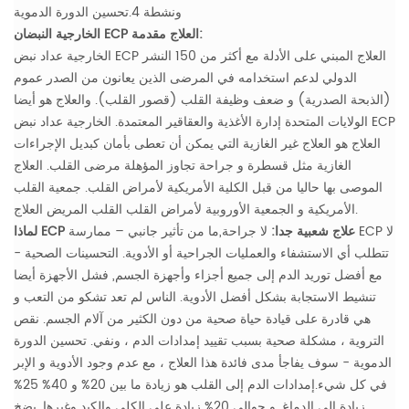
ونشطة
4.تحسين الدورة الدموية
الخارجية النبضان ECP العلاج مقدمة:
الخارجية عداد نبض ECP العلاج المبني على الأدلة مع أكثر من 150 النشر
الدولي لدعم استخدامه في المرضى الذين يعانون من الصدر عموم
(الذبحة الصدرية) و ضعف وظيفة القلب (قصور القلب). والعلاج هو أيضا
الولايات المتحدة إدارة الأغذية والعقاقير المعتمدة. الخارجية عداد نبض ECP
العلاج هو العلاج غير الغازية التي يمكن أن تعطى بأمان كبديل الإجراءات
الغازية مثل قسطرة و جراحة تجاوز المؤهلة مرضى القلب. العلاج
الموصى بها حاليا من قبل الكلية الأمريكية لأمراض القلب. جمعية القلب
الأمريكية و الجمعية الأوروبية لأمراض القلب القلب المريض العلاج.
لماذا ECP علاج شعبية جدا:
لا جراحة,ما من تأثير جانبي – ممارسة ECP لا
تتطلب أي الاستشفاء والعمليات الجراحية أو الأدوية.
التحسينات الصحية -
مع أفضل توريد الدم إلى جميع أجزاء وأجهزة الجسم, فشل الأجهزة أيضا
تنشيط الاستجابة بشكل أفضل الأدوية. الناس لم تعد تشكو من التعب و
هي قادرة على قيادة حياة صحية من دون الكثير من آلام الجسم. نقص
التروية ، مشكلة صحية بسبب تقييد إمدادات الدم ، ونفي.
تحسين الدورة
الدموية - سوف يفاجأ مدى فائدة هذا العلاج ، مع عدم وجود الأدوية و الإبر
في كل شيء.إمدادات الدم إلى القلب هو زيادة ما بين 20% و 40% 25%
زيادة إلى الدماغ, و حوالي 20% زيادة على الكلى والكبد وغيرها. يضخ