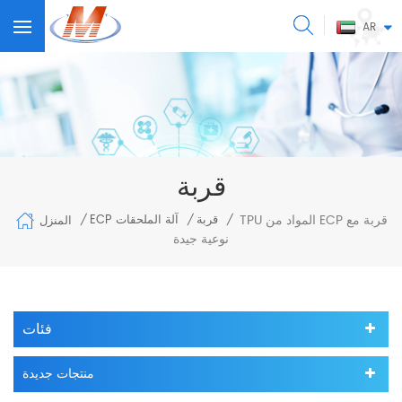
AR
قربة
TPU المواد من ECP قربة مع
قربة
ECP آلة الملحقات
المنزل
/
/
/
نوعية جيدة
فئات
منتجات جديدة