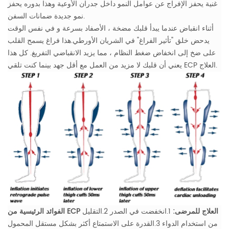
غنية يحفز الإفراج عن عوامل النمو داخل جدران الأوعية وهذا بدوره يحفز
نمو جديدة ضمانات السفن.
أثناء انقباض عندما يبدأ قلبك مضخة ، الأصفاد بسرعة و في نفس الوقت
يدحض خلق "تأثير الفراغ" في الشريان الأورطي.هذا فراغ يسمح القلب
على ضخ إلى انخفاض ضغط النظام ، مما يزيد الانقباضي التفريغ. كل هذا
يعني أن قلبك لا مزيد من العمل مع أقل جهد بينما كنت تلقي ECP العلاج.
الفوائد الرئيسية من ECP العلاج للمرضى:
1.انخفضت في الصدر
2.التقليل
من استخدام الدواء
3.القدرة على الاستمتاع أكثر بشكل مستقل المحمول