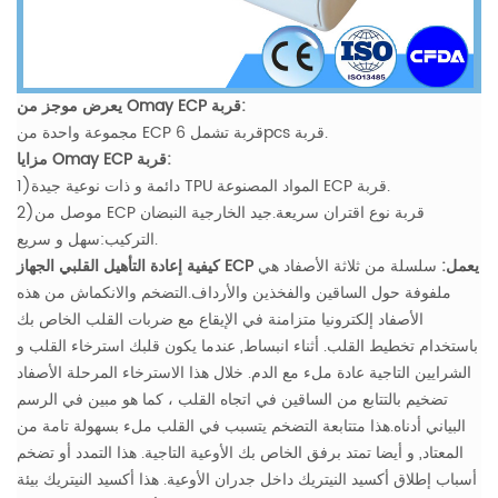
يعرض موجز من Omay ECP قربة:
مجموعة واحدة من ECP قربة تشمل 6pcs قربة.
مزايا Omay ECP قربة:
1)دائمة و ذات نوعية جيدة TPU المواد المصنوعة ECP قربة.
2)موصل من ECP قربة نوع اقتران سريعة.جيد الخارجية النبضان
التركيب:سهل و سريع.
كيفية إعادة التأهيل القلبي الجهاز ECP يعمل:
سلسلة من ثلاثة الأصفاد هي
ملفوفة حول الساقين والفخذين والأرداف.التضخم والانكماش من هذه
الأصفاد إلكترونيا متزامنة في الإيقاع مع ضربات القلب الخاص بك
باستخدام تخطيط القلب.
أثناء انبساط, عندما يكون قلبك استرخاء القلب و
الشرايين التاجية عادة ملء مع الدم. خلال هذا الاسترخاء المرحلة الأصفاد
تضخيم بالتتابع من الساقين في اتجاه القلب ، كما هو مبين في الرسم
البياني أدناه.هذا متتابعة التضخم يتسبب في القلب ملء بسهولة تامة من
المعتاد, و أيضا تمتد برفق الخاص بك الأوعية التاجية.
هذا التمدد أو تضخم
أسباب إطلاق أكسيد النيتريك داخل جدران الأوعية. هذا أكسيد النيتريك بيئة