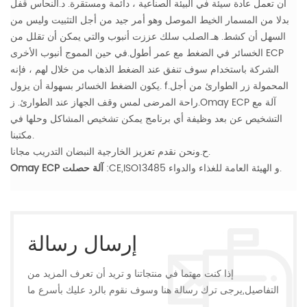
أن تعمل عادة سيئة في البيئة الصناعية ، دائمة ومستقرة.
د.النحاس قفل
بدلا من المسمار الخيط الموصل وهو أمر جيد من أجل التثبيت وليس من
السهل أن كشط.
هـ.الصلب سلك عززت أنبوب والتي يمكن أن تقلل من
الخسائر في الضغط مع عمر أطول.في حين المموج أنبوب الأخرى ECP
الشركة باستخدام سوف تنفق عند الضغط الذهاب من خلال لهم ، فإنه
f.المحمولة زر الطوارئ من أجل
يكون الضغط الخسائر بسهولة أن يزول.
راحة المرضى لمس وقف الجهاز عند الطوارئ.
ز.Omay ECP آلة مع
التشخيص عن بعد وظيفة أي برنامج يمكن تشخيص المشاكل وحلها في
مكتبنا.
ح.ونحن نقدم تعزيز الخارجية النبضان التدريب مجانا.
:CE,ISO13485 و الهيئة العامة للغذاء والدواء.
Omay ECP آلة حصلت
إرسال رسالة
إذا كنت مهتما في منتجاتنا و تريد أن تعرف المزيد من
التفاصيل,يرجى ترك رسالة هنا وسوف نقوم بالرد عليك بأسرع ما
يمكن.