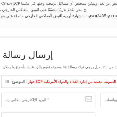
ح. نحن نقدم تدريبًا محسّنًا على النبض المعاكس الخارجي مجانًا.
ى شهادات CE وISO13485 وSFDA.
شهادة أوميه للنبض المعاكس الخارجي
إرسال رسالة
الموضوع :