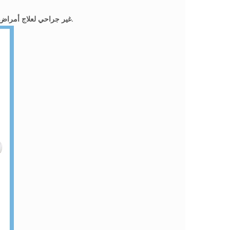
المنتج: جهاز ECP غير جراحي لعلاج أمراض القلب والأوعية الدموية، معتمد من إدارة الغذاء والدواء الأمريكية.