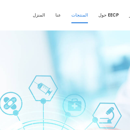
حول EECP
المنتجات
عنا
المنزل