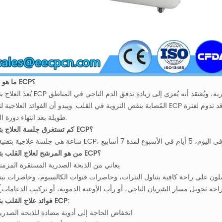
ما هو علاج ECP؟
يُعدّ العلاج بتقنية ECP إجراءً ميكانيكيًا غير جراحي يُمكنه تخفيف أعراض الذبحة الصدرية، ويُعتقد أنه يُع
المُصابة بنقص التروية في القلب. ويبدو أن الفوائد العلاجية لتقنية ECP لدى مرضى الشريان التاجي تستمر بين الجلسات العلاجية، وقد ت
طويلة بعد انتهاء دورة العلاج.
كم تستغرق جلسة العلاج بتقنية ECP؟
من هو المرشح لعلاج القلب بتقنية ECP؟
1) يعاني من الذبحة الصدرية المستقرة المزمن
يحصلون على راحة كافية بتناول النترات، وحاصرات قنوات الكالسيوم، وحاصرات بيتا
فوائد علاج القلب بتقنية ECP:
1) انخفاض الحاجة إلى أدوية مضادة للذبحة الصدري