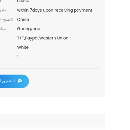
OM-A
البند رقم.:
within 7days upon receiving payment
يؤدي الوقت:
China
المنتج خطابيهما:
Guangzhou
ميناء الشحن:
T/T,Paypal,Western Union
White
1
التحقيق ا