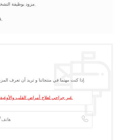
جهاز Omay ECP مزود بوظيفة التشخيص عن بعد، ويمكن تشخيص أي مشاكل برمجية وحلها في مكتبنا.
حاصلة عل
إذا كنت مهتما في منتجاتنا و تريد أن تعرف المزيد من التفاصيل,يرجى ترك رسالة هنا وسوف نقوم بالرد عليك بأسرع ما يمكن.
جهاز ECP غير جراحي لعلاج أمراض القلب والأوعية الدموية، معتمد من إدارة الغذاء والدواء الأمريكية.