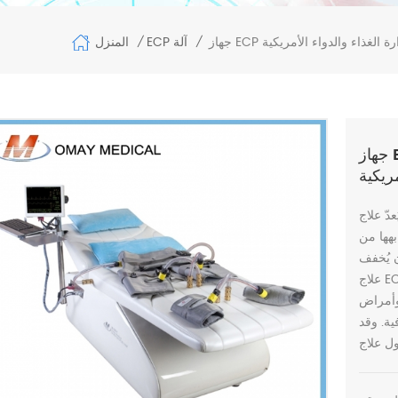
المنزل
ECP آلة
/
/
جهاز ECP غير جراحي لعلاج أمراض القلب والأوعية
 علاج EECP علاجًا طبيعيًا غير مؤلم يُجرى في العيادات الخارجية،
بهها من
 يُخفف
علاج ECP من أعراض أمراض القلب والأوعية الدموية الإقفارية
وأمراض
ية. وقد