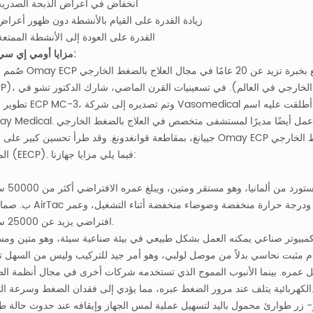
2) انخفاض في أعراض الذبحة الصدرية
3) زيادة القدرة على القيام بالأنشطة دون ظهور أعراض
4) القدرة على العودة إلى الأنشطة الممتعة
مزايا أومي إي سي بي:
صُمم جهاز Omay ECP على يد مهندسنا الدكتور تشو عام 2008، وهو طبيب قلب يتمت
(ECP)، والتلميذ الوحيد للدكتور تشنغ تشن شنغ (أبو العلاج بالضغط ال
تطوير جهاز ECP MC-3، وتم تصديره إلى شركة Vasomedical التي أطلقت عليه اسم 
Omay Medical. في الوقت نفسه، عمل أيضًا مديرًا لمستشفى متخصص في العلاج بالضغط الخارجي (ECP) ي
جييانغ، بمقاطعة قوانغدونغ. وقد طرأ تحسين كبير على جهاز Omay ECP استنادًا إلى بياناته السريرية الغنية وممارسته للعلاج بالضغ
المعزز (EECP). فيما يلي مزايا جهازنا:
ب. صمامات AirTac التي نستخدمها هي علامة تجارية مشهورة وسريعة الاستجابة، ودرجة ح
افتراضي يزيد عن 25000 ساعة.
 عمره. بينما الأنبوب المموج الذي تستخدمه شركات أخرى في مجال أنظمة الط
رور الضغط عبره، مما يؤدي إلى فقدان الضغط وسرعة التآكل.