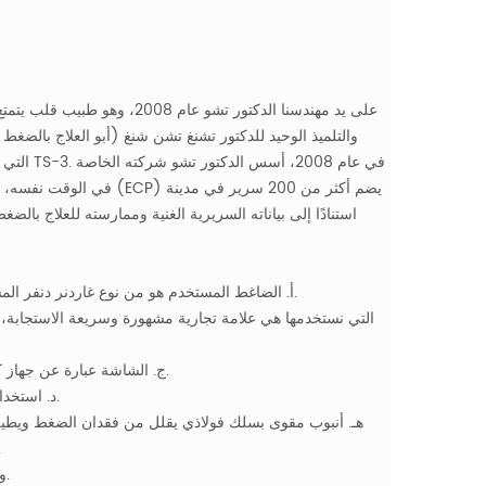
أ. الضاغط المستخدم هو من نوع غاردنر دنفر المستورد من ألمانيا، وهو مستقر ومتين، ويبلغ عمره الافتراضي أكثر من 50000 ساعة.
ج. الشاشة عبارة عن جهاز كمبيوتر صناعي يمكنه العمل بشكل طبيعي في بيئة صناعية سيئة، وهو متين ومستقر.
د. استخدام مثبت نحاسي بدلاً من موصل لولبي، وهو أمر جيد للتركيب وليس من السهل تآكله.
هـ. أنبوب مقوى بسلك فولاذي يقلل من فقدان الضغط ويطيل
الكهربائية يتلف عند م
و- زر طوارئ محمول باليد لتسهيل عملية لمس الجهاز وإيقافه عند حدوث حالة طارئة.