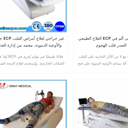
العلاج الطبيعي ECP آلة آمنة إلى ألم في
جهاز ECP غير
الصدر قلب الهجوم
والأوعية الدموية، معتمد من إدارة الغذا
والدواء الأمريكية.
مع لا من الآثار الجانبية على القلب
يُعدّ علاج EECP علاجًا طبيعيًا
لة تساعد الأوعية الدموية على فتح
العيادات الخارجية، ويُستخدم لعلاج الذبحة الصد
دة حول سد الشرايين.ايكب العلاج
المستقرة المزمنة وما يُشابهها من أعراض: أ
طبيعي تجاوز عن ألم في الصدر.non-
الصدر، وضيق التنفس، والإرهاق. كما يُمكن أ
invasive,آمنة و لا من الآثار الجانبية.Omay ايكب
يُخفف علاج ECP من أعراض أمراض القل
الجهاز هو دائم ، التي تنتجها Omay الطبية.الصين
والأوعية الدموية الإقفارية الأخرى، مثل خلل و
ايكب المصنعة مع أكثر من 10 عاما الخبرات في
البطين الأيسر، وداء السكري، وأمراض الأوعي
رائدة في ايكب.العلاج الطبيعي ايكب
الدموية الدماغية، وأمراض الأوعية الدم10
10