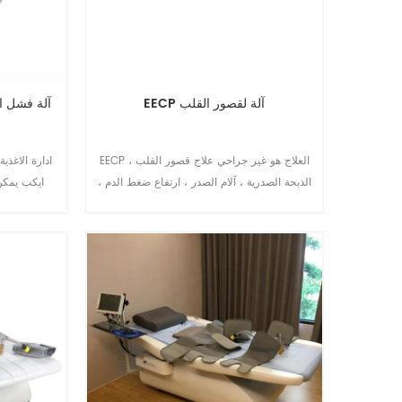
EECP آلة لقصور القلب
EECP العلاج هو غير جراحي علاج قصور القلب ،
ادارة الاغذي
الذبحة الصدرية ، آلام الصدر ، ارتفاع ضغط الدم ،
ايكب يمكن
السكري ، إلخ. EECP الجهاز الآن شائع التثبيت في
عيادة القلب وإعادة التأهيل والمستشفى ودار رعاية
المسنين وما إلى ذلك.10