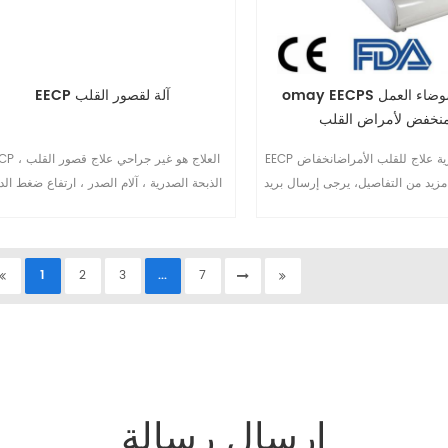
omay EECPS آلة مع ضوضاء العمل
EECP آلة لقصور القلب
منخفض لأمراض القلب
EECP الآلة غير الغازية علاج للقلب الأمراضانخفاض
EECP العلاج هو غير جراحي
مزيد من التفاصيل، يرجى إرسال بريد
الذبحة الصدرية ، آلام الصدر ، ارتفاع ضغط الد
إلكتروني إلى sales@eecpcn.com
السكري ، إلخ. EECP الجهاز الآن شا
1
عيادة القلب وإعادة التأهيل والمستشفى ودار ر
المسنين وما إلى ذلك.10
1
2
3
...
7
إرسال رسالة