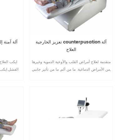
تعزيز الخارجية counterpusation آلة
العلاج
متقدمة لعلاج أمراض القلب والأوعية الدموية وغيرها
ايكب العلاج 
من الأمراض الدماغية. ما من ألم, ما من تأثير جانبي,
الفشل.ايكب آ
Non-invasive. المستخدمة في العملية برمتها
قنوات جدي
من الأمراض-الوقاية والعلاج وإعادة التأهيل
ال
ايكب المجال.