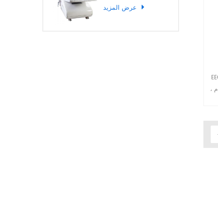
عرض المزيد
 علاج قصور القلب ،
م ،
ئع التثبيت في
عاية