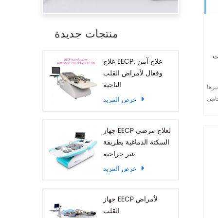
منتجات جديدة
كتة
علاج EECP: علاج آمن
وفعال لأمراض القلب
التاجية
يرها
نبي,
عرض المزيد
برمتها
جهاز EECP لعلاج مرضى
السكتة الدماغية بطريقة
غير جراحية
عرض المزيد
جهاز EECP لأمراض
القلب