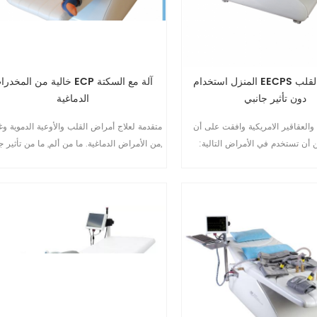
المنزل استخدام EECPS آلة فشل القلب
خالية من المخدرات ECP آلة مع الس
دون تأثير جانبي
الدماغية
ة والعقاقير الامريكية وافقت على أن
متقدمة لعلاج أمراض القلب والأوعية الدموية وغ
 أن تستخدم في الأمراض التالية:
من الأمراض الدماغية. ما من ألم, ما من تأثير جا
1.مرض الشريان التاجي (1995) 2.صهر/الذبحة
Non-invasive. المستخدمة في العملية 
الصدرية المزمنة(1995) 3.غير مستقرة
من الأمراض-الوقاية والعلاج وإعادة التأهيل
agina(1995) 4.مستقرة فشل القلب الاحتقاني
(2002) 5.صدمة قلبية 6.احتشاء عضلة القلب
الحاد10