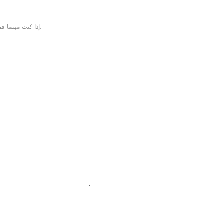
إذا كنت مهتما في منتجاتنا و تريد أن تعرف المزيد من التفاصيل,يرجى ترك رسالة هنا وسوف نقوم بالرد عليك بأسرع ما يمكن.