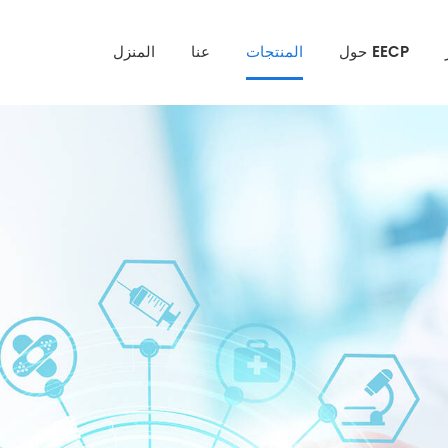
حول EECP
المنتجات
عنا
المنزل