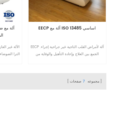
EECP آلة مع ISO 13485 اساسي
ال
EECP آلة لأمراض القلب التاجية غير جراحية إجراء.
الجمع بين العلاج وإعادة التأهيل والوقاية من
الترا الضوضاء
الأمراض الإقفارية عن مزيد من التفاصيل يرجى
إرسال بريد إلكتروني إلى mar-
Whatsapp / المحمول: + 86-8520667125
omay@eecpcn.com أو WhatsApp / الهاتف
مجموعه
7
صفحات
المحمول: + 86-1571087880710