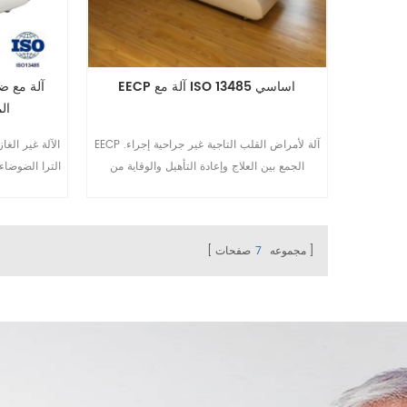
EECP آلة مع ISO 13485 اساسي
ال
EECP آلة لأمراض القلب التاجية غير جراحية إجراء.
الجمع بين العلاج وإعادة التأهيل والوقاية من
الترا الضوضاء
الأمراض الإقفارية عن مزيد من التفاصيل يرجى
إرسال بريد إلكتروني إلى mar-
Whatsapp / المحمول: + 86-8520667125
omay@eecpcn.com أو WhatsApp / الهاتف
مجموعه
7
صفحات
المحمول: + 86-1571087880710