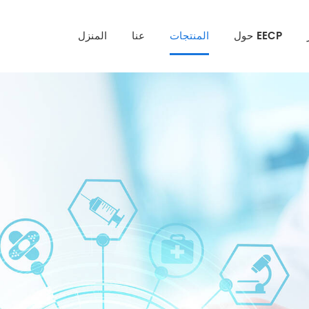
حول EECP
المنتجات
عنا
المنزل