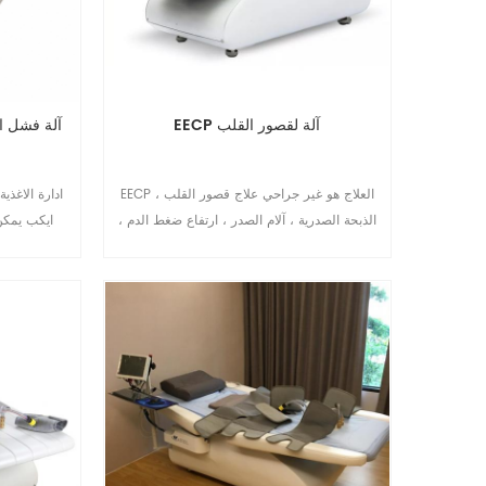
EECP آلة لقصور القلب
EECP العلاج هو غير جراحي علاج قصور القلب ،
ادارة الاغذي
الذبحة الصدرية ، آلام الصدر ، ارتفاع ضغط الدم ،
ايكب يمكن
السكري ، إلخ. EECP الجهاز الآن شائع التثبيت في
عيادة القلب وإعادة التأهيل والمستشفى ودار رعاية
المسنين وما إلى ذلك.10