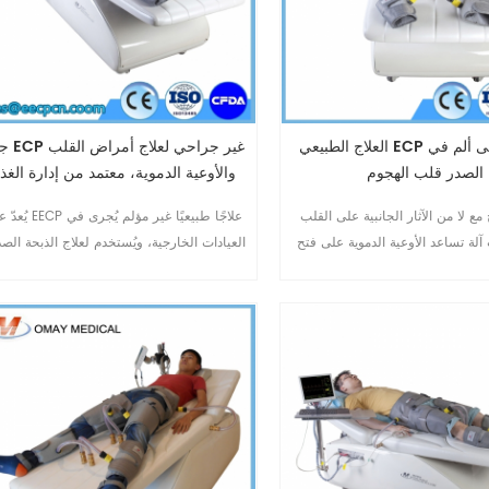
العلاج الطبيعي ECP آلة آمنة إلى ألم في
جهاز ECP غير
الصدر قلب الهجوم
والأوعية الدموية، معتمد من إدارة الغذا
والدواء الأمريكية.
مع لا من الآثار الجانبية على القلب
يُعدّ علاج EECP علاجًا طبيعيًا
لة تساعد الأوعية الدموية على فتح
العيادات الخارجية، ويُستخدم لعلاج الذبحة الصد
دة حول سد الشرايين.ايكب العلاج
المستقرة المزمنة وما يُشابهها من أعراض: أ
طبيعي تجاوز عن ألم في الصدر.non-
الصدر، وضيق التنفس، والإرهاق. كما يُمكن أ
invasive,آمنة و لا من الآثار الجانبية.Omay ايكب
يُخفف علاج ECP من أعراض أمراض القل
الجهاز هو دائم ، التي تنتجها Omay الطبية.الصين
والأوعية الدموية الإقفارية الأخرى، مثل خلل و
ايكب المصنعة مع أكثر من 10 عاما الخبرات في
البطين الأيسر، وداء السكري، وأمراض الأوعي
رائدة في ايكب.العلاج الطبيعي ايكب
الدموية الدماغية، وأمراض الأوعية الدم10
10