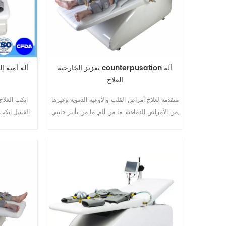
تعزيز الخارجية counterpusation آلة
العلاج
متقدمة لعلاج أمراض القلب والأوعية الدموية وغيرها
ايكب العلاج 
من الأمراض الدماغية. ما من ألم, ما من تأثير جانبي,
الفشل.ايكب آ
Non-invasive. المستخدمة في العملية برمتها
قنوات جدي
من الأمراض-الوقاية والعلاج وإعادة التأهيل
ال
ايكب المجال.