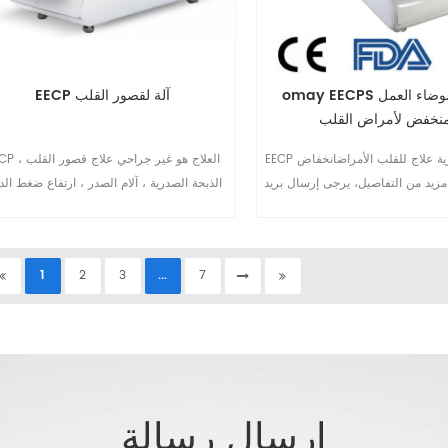
omay EECPS آلة مع ضوضاء العمل
EECP آلة لقصور القلب
منخفض لأمراض القلب
EECP الآلة غير الغازية علاج للقلب الأمراضانخفاض
EECP العلاج هو غير جراحي
مزيد من التفاصيل، يرجى إرسال بريد
الذبحة الصدرية ، آلام الصدر ، ارتفاع ضغط الد
إلكتروني إلى sales@eecpcn.com
السكري ، إلخ. EECP الجهاز الآن شا
1
عيادة القلب وإعادة التأهيل والمستشفى ودار ر
المسنين وما إلى ذلك.10
1
2
3
...
7
إرسال رسالة