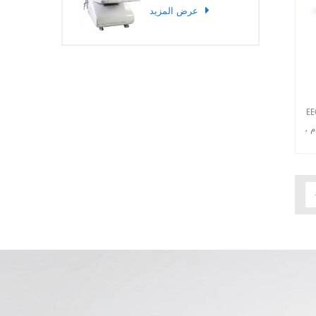
عرض المزيد
 علاج قصور القلب ،
م ،
ئع التثبيت في
عاية