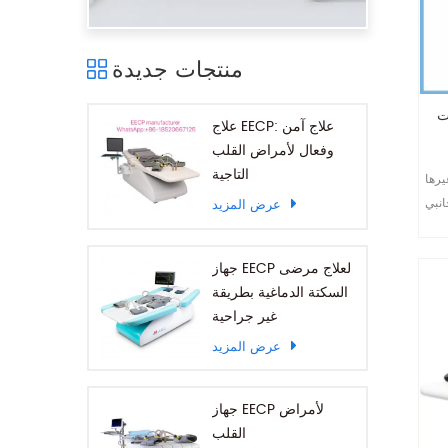
منتجات جديدة
كتة
علاج EECP: علاج آمن
وفعال لأمراض القلب
التاجية
يرها
نبي,
عرض المزيد
برمتها
جهاز EECP لعلاج مرضى
السكتة الدماغية بطريقة
غير جراحية
عرض المزيد
جهاز EECP لأمراض
القلب