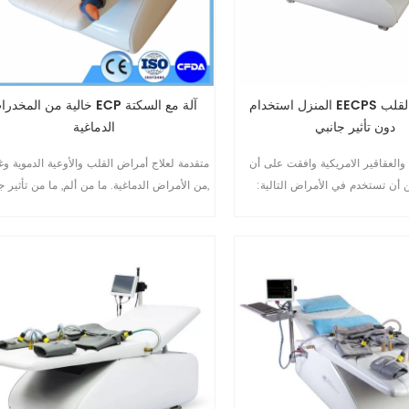
المنزل استخدام EECPS آلة فشل القلب
خالية من المخدرات ECP آلة مع الس
دون تأثير جانبي
الدماغية
ة والعقاقير الامريكية وافقت على أن
متقدمة لعلاج أمراض القلب والأوعية الدموية وغ
 أن تستخدم في الأمراض التالية:
من الأمراض الدماغية. ما من ألم, ما من تأثير جا
1.مرض الشريان التاجي (1995) 2.صهر/الذبحة
Non-invasive. المستخدمة في العملية 
الصدرية المزمنة(1995) 3.غير مستقرة
من الأمراض-الوقاية والعلاج وإعادة التأهيل
agina(1995) 4.مستقرة فشل القلب الاحتقاني
(2002) 5.صدمة قلبية 6.احتشاء عضلة القلب
الحاد10