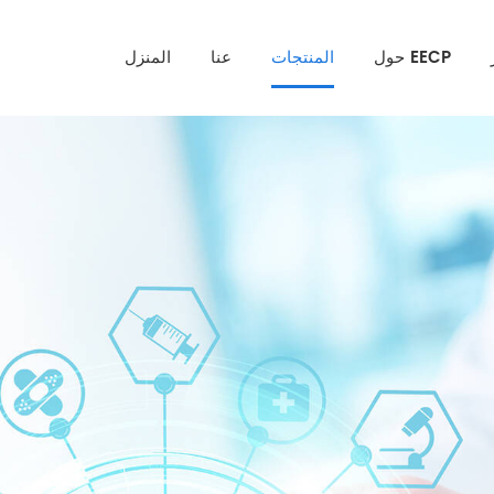
حول EECP
المنتجات
عنا
المنزل