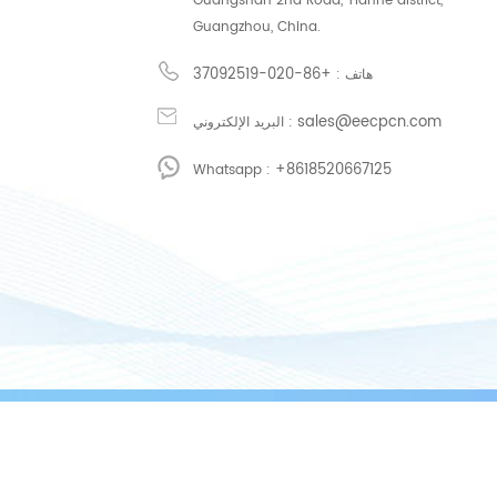
Guangshan 2nd Road, Tianhe district,
Guangzhou, China.
+86-020-37092519
هاتف :
sales@eecpcn.com
البريد الإلكتروني :
+8618520667125
Whatsapp :
 粤网药信备字〔2026〕第00199号.（粤）-非经营性-2019-0141 公安备案号：44010602008828
/
/
/
شبكة IPv6 دعم
سياسة الخصوصية
XML
Sitemap