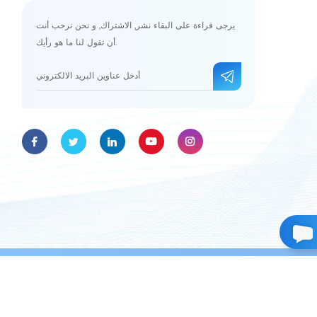
يرجى قراءة على البقاء نشر, الاشتراك, و نحن نرحب أنت
أن تقول لنا ما هو رأيك.
حقوق الطبع والنشر © 2026 Omay(Guangzhou)Med Technologies Co.,ltd.جميع الحقوق محفوظة