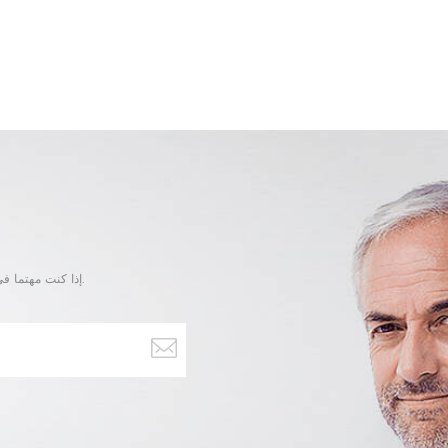
إذا كنت مهتما في منتجاتنا و تريد أن تعرف المزيد من التفاصيل,يرجى ترك رسالة هنا وسوف نقوم بالرد عليك بأسرع ما يمكن.