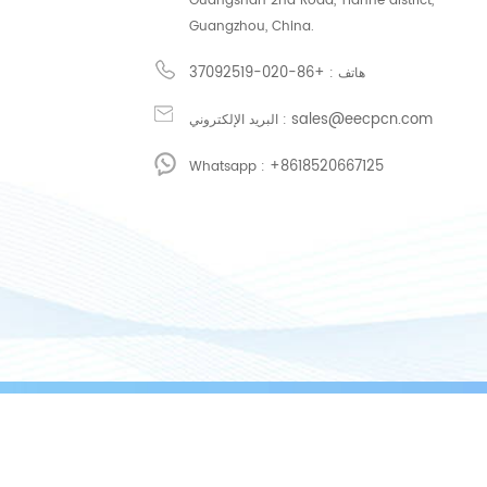
Guangshan 2nd Road, Tianhe district,
Guangzhou, China.
+86-020-37092519
هاتف :
sales@eecpcn.com
البريد الإلكتروني :
+8618520667125
Whatsapp :
 粤网药信备字〔2026〕第00199号.（粤）-非经营性-2019-0141 公安备案号：44010602008828
/
/
/
شبكة IPv6 دعم
سياسة الخصوصية
XML
Sitemap