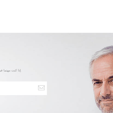
إذا كنت مهتما في منتجاتنا و تريد أن تعرف المزيد من التفاصيل,يرجى ترك رسالة هنا وسوف نقوم بالرد عليك بأسرع ما يمكن.