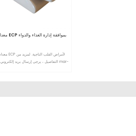
معدات ECP بموافقة إدارة الغذاء والدواء
معدات ECP لأمراض القلب التاجية
التفاصيل ، يرجى إرسال بريد إلكتروني إلى 
omay@eecpcn.com أو WhatsApp /
Mobile: + 86-15710878807