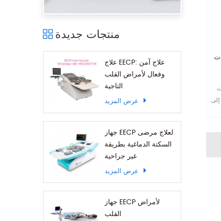
منتجات جديدة
علاج EECP: علاج آمن
وفعال لأمراض القلب
التاجية
. لمزيد من
mar-
عرض المزيد
جهاز EECP لعلاج مرضى
السكتة الدماغية بطريقة
غير جراحية
عرض المزيد
جهاز EECP لأمراض
القلب