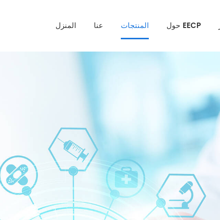
حول EECP
المنتجات
عنا
المنزل