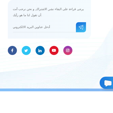
يرجى قراءة على البقاء نشر, الاشتراك, و نحن نرحب أنت
أن تقول لنا ما هو رأيك.
حقوق الطبع والنشر © 2026 Omay(Guangzhou)Med Technologies Co.,ltd.جميع الحقوق محفوظة