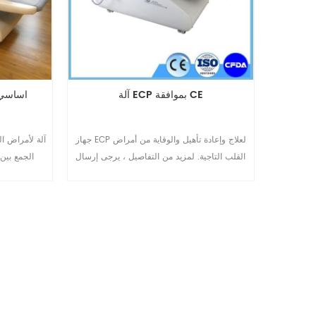
آلة ECP بموافقة CE
EECP آلة مع ISO 13485 اس
جهاز ECP لعلاج وإعادة تأهيل والوقاية من أمراض
القلب التاجية. لمزيد من التفاصيل ، يرجى إرسال
الجمع بين 
بريد إلكتروني إلى mar-omay@eecpcn.com
الأمراض الإ
أو WhatsApp / Mobile: + 86-15710878807
المحمول: + 86