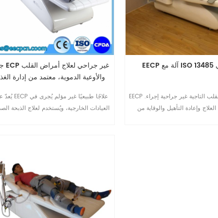
اسي
جهاز ECP غير
والأوعية الدموية، معتمد من إدارة الغذا
والدواء الأمريكية.
EECP آلة لأمراض القلب التاجية غير جراحية إجراء.
يُعدّ علاج EECP علاجًا طبيعيًا
العلاج وإعادة التأهيل والوقاية من
العيادات الخارجية، ويُستخدم لعلاج الذبحة الصد
قفارية عن مزيد من التفاصيل يرجى
المستقرة المزمنة وما يُشابهها من أعراض: أ
إرسال بريد إلكتروني إلى mar-
الصدر، وضيق التنفس، والإرهاق. كما يُمكن أ
omay@eecpcn.com أو WhatsApp / الهاتف
يُخفف علاج ECP من أعراض أمراض القل
-1571087880710
والأوعية الدموية الإقفارية الأخرى، مثل خلل و
البطين الأيسر، وداء السكري، وأمراض الأوعي
الدموية الدماغية، وأمراض الأوعية الدم10