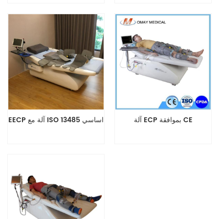
معتمد من إدارة الغذاء والدواء
الأمريكية.
آلة ECP بموافقة CE
EECP آلة مع ISO 13485 اساسي