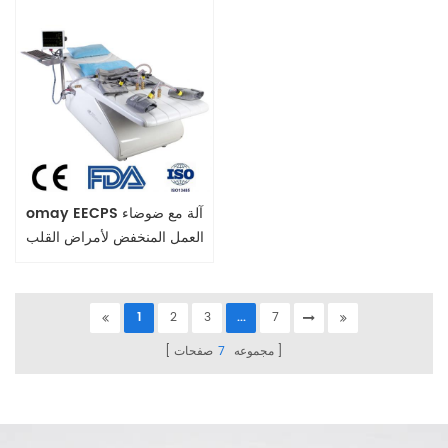
omay EECPS آلة مع ضوضاء
العمل المنخفض لأمراض القلب
1
2
3
...
7
مجموعه
7
صفحات