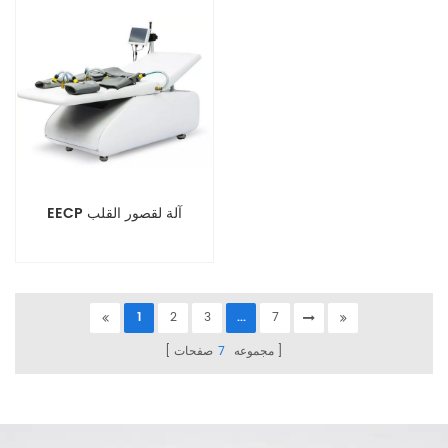
EECP آلة لقصور القلب
1
2
3
...
7
مجموعه
7
صفحات