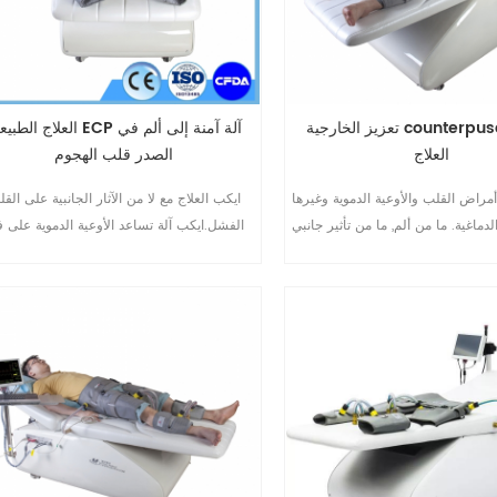
تعزيز الخارجية counterpusation آلة
العلاج الطبيعي ECP آلة آمنة إلى أ
العلاج
الصدر قلب الهجوم
أمراض القلب والأوعية الدموية وغيرها
ايكب العلاج مع لا من الآثار الجانبية على الق
ماغية. ما من ألم, ما من تأثير جانبي,
الفشل.ايكب آلة تساعد الأوعية الدموية على ف
Non-invasive. المستخدمة في العملية برمتها
قنوات جديدة حول سد الشرايين.ايكب العلاج
-الوقاية والعلاج وإعادة التأهيل
الطبيعي تجاوز عن ألم في الصدر.non-
invasive,آمنة و لا من الآثار ا
الجهاز هو دائم ، التي تنتجها Omay الطبية
ايكب المصنعة مع أكثر من 10 عاما الخب
ايكب المجال.رائدة في ايكب.العلاج الطبيعي ا
10