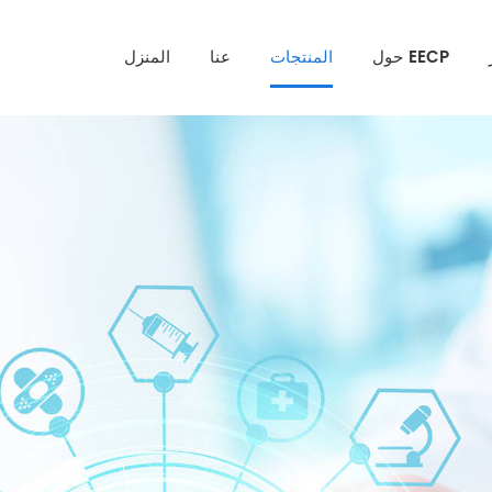
حول EECP
المنتجات
عنا
المنزل