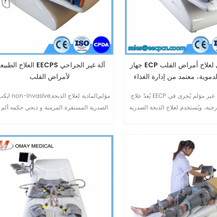
جهاز ECP غير جراحي لعلاج أمراض القلب
العلاج الطبيعي EECPS آلة غير الج
لدموية، معتمد من إدارة الغذاء
لأمراض القلب
والدواء الأمريكية.
يُعدّ علاج EECP علاجًا طبيعيًا غير مؤلم يُجرى في
ايكب آلة non-invasive,م
رجية، ويُستخدم لعلاج الذبحة الصدرية
الصدرية المستقرة المزمنة و ذبحي حكمه:ألم
مزمنة وما يُشابهها من أعراض: ألم
الصدر,ضيق في التنفس أو التعب. ECP العلا
 التنفس، والإرهاق. كما يُمكن أن
يمكن تخفيف الأعراض الأخرى الدماغية وأمر
يُخفف علاج ECP من أعراض أمراض القلب
القلب والأوعية الدموية مثل اختلال البطين
وية الإقفارية الأخرى، مثل خلل وظائف
الأيسر,مرض السكري,الأمراض الدماغية الوعائ
سر، وداء السكري، وأمراض الأوعية
وأمراض الأوعية الدموية الطرفية. ECP العلا
لدماغية، وأمراض الأوعية الدم10
توفر فوائد طويلة بعد الانتهاء من العلاج.10