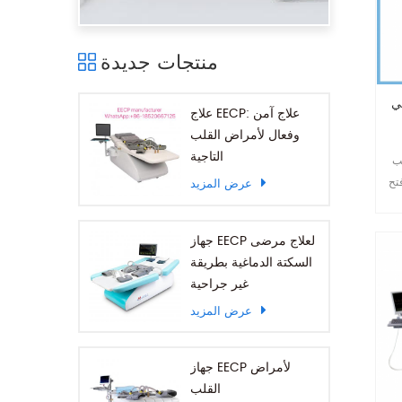
منتجات جديدة
لم في
علاج EECP: علاج آمن
وفعال لأمراض القلب
التاجية
لب
تح
عرض المزيد
جهاز EECP لعلاج مرضى
لجانبية.Omay ايكب
السكتة الدماغية بطريقة
.الصين
غير جراحية
رات في
عرض المزيد
يكب
جهاز EECP لأمراض
القلب