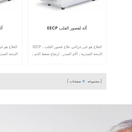
EECP آلة لقصور القلب
CP
EECP العلاج هو غير جراحي علاج قصور القلب ،
الذبحة الصدرية ، آلام الصدر ، ارتفاع ضغط الدم ،
الذبحة الصدر
السكري ، إلخ. EECP الجهاز الآن شائع التثبيت في
عيادة القلب وإعادة التأهيل والمستشفى ودار رعاية
عيادة القلب و
المسنين وما إلى ذلك.10
ا
مجموعه
8
صفحات