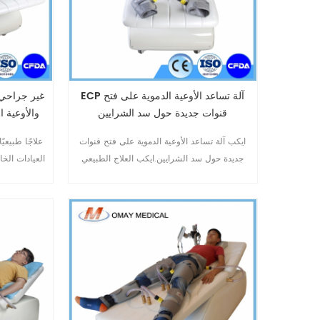
ECP آلة تساعد الأوعية الدموية على فتح
قنوات جديدة حول سد الشرايين
والأوعية ا
ايكب آلة تساعد الأوعية الدموية على فتح قنوات
جديدة حول سد الشرايين.ايكب العلاج الطبيعي
العيادات الخا
تجاوز عن ألم في الصدر.non-invasive,آمنة و لا
المستقرة ال
من الآثار الجانبية.Omay ايكب الجهاز هو دائم ،
الصدر، وضيق
التي تنتجها Omay الطبية.الصين ايكب المصنعة مع
أكثر من 10 عاما الخبرات في ايكب المجال.رائدة
والأوعية الدم
في ايكب.10
البطين الأي
الدموية ا