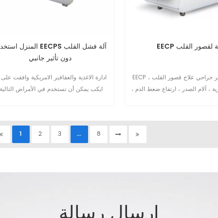
EE آلة لقصور القلب
المنزل استخدام EECPS آلة فشل ا
دون تأثير جانبي
EECP العلاج هو غير جراحي علاج قصور القلب ،
ادارة الاغذية والعقاقير الامريكية وافقت على 
ية ، آلام الصدر ، ارتفاع ضغط الدم ،
ايكب يمكن أن تستخدم في الأمراض التالية:
السكري ، إلخ. EECP الجهاز الآن شائع التثبيت في
1.مرض الشريان التاجي (1995) 2.ص
إعادة التأهيل والمستشفى ودار رعاية
الصدرية المزمنة(1995) 3.غير مستقرة
لمسنين وما إلى ذلك.10
agina(1995) 4.مستقرة فشل القلب ا
1
2
3
...
8
(2002) 5.صدمة قلبية 6.احتشاء عضلة ا
الحاد10
إرسال رسالة