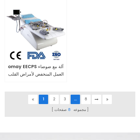
omay EECPS آلة مع ضوضاء
العمل المنخفض لأمراض القلب
1
2
3
...
8
مجموعه
8
صفحات