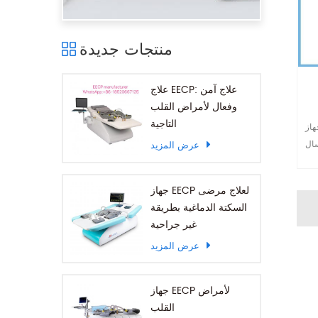
منتجات جديدة
علاج EECP: علاج آمن
وفعال لأمراض القلب
التاجية
علاج وإعادة تأهيل والوقاية من أمراض
سال
عرض المزيد
mar-omay
W
جهاز EECP لعلاج مرضى
السكتة الدماغية بطريقة
غير جراحية
عرض المزيد
جهاز EECP لأمراض
القلب