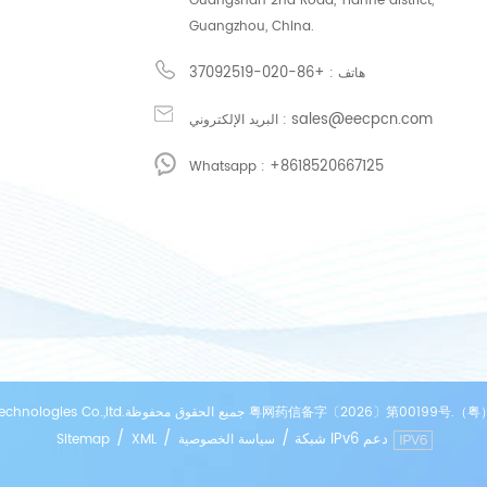
Guangshan 2nd Road, Tianhe district,
Guangzhou, China.
+86-020-37092519
هاتف :
sales@eecpcn.com
البريد الإلكتروني :
+8618520667125
Whatsapp :
 粤网药信备字〔2026〕第00199号.（粤）-非经营性-2019-0141 公安备案号：44010602008828
/
/
/
شبكة IPv6 دعم
سياسة الخصوصية
XML
Sitemap