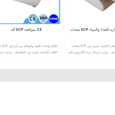
فقة إدارة الغذاء والدواء
آلة ECP بموافقة CE
معدات ECP لأمراض القلب التاجية. لمزيد من
جهاز ECP ل
ل ، يرجى إرسال بريد إلكتروني إلى mar-
القلب التاجية. لمزيد من التفاصيل ، يرجى إر
omay@eecpcn.com أو WhatsApp /
بريد إلكتروني إلى @eecpcn.com
Mobile: + 86-1571087
أو hatsApp / Mobile: + 86-15710878807