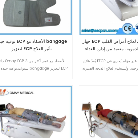
جهاز ECP غير جراحي لعلاج أمراض القلب
نوعية جيدة ECP الأصفاد مع e
لدموية، معتمد من إدارة الغذاء
لتعزيز ECP تأثير العلاج
والدواء الأمريكية.
يُعدّ علاج EECP علاجًا طبيعيًا غير مؤلم يُجرى في
دائم Omay ECP الأصفاد مع 
رجية، ويُستخدم لعلاج الذبحة الصدرية
سنوات.نوعية جيدة مع bangdage لتعزي
مزمنة وما يُشابهها من أعراض: ألم
تأثير العلاج.
 التنفس، والإرهاق. كما يُمكن أن
يُخفف علاج ECP من أعراض أمراض القلب
وية الإقفارية الأخرى، مثل خلل وظائف
سر، وداء السكري، وأمراض الأوعية
لدماغية، وأمراض الأوعية الدم10