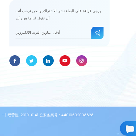
يرجى قراءة على البقاء نشر, الاشتراك, و نحن نرحب أنت
أن تقول لنا ما هو رأيك.
حقوق الطبع والنشر © 2026 Omay(Guangzhou)Med Technologies Co.,ltd.جميع الحقوق محفوظة