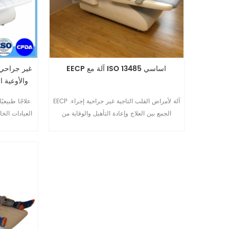
EECP آلة مع ISO 13485 اساسي
والأوعية ا
EECP آلة لأمراض القلب التاجية غير جراحية إجراء.
الجمع بين العلاج وإعادة التأهيل والوقاية من
العيادات الخا
الأمراض الإقفارية عن مزيد من التفاصيل يرجى
المستقرة ال
إرسال بريد إلكتروني إلى mar-
الصدر، وضيق
omay@eecpcn.com أو WhatsApp / الهاتف
المحمول: + 86-1571087880710
والأوعية الدم
البطين الأي
الدموية ا