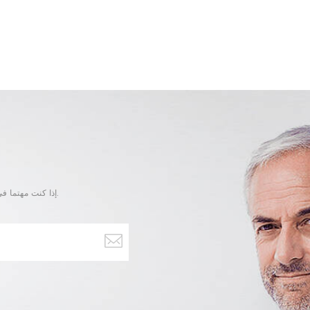
إذا كنت مهتما في منتجاتنا و تريد أن تعرف المزيد من التفاصيل,يرجى ترك رسالة هنا وسوف نقوم بالرد عليك بأسرع ما يمكن.