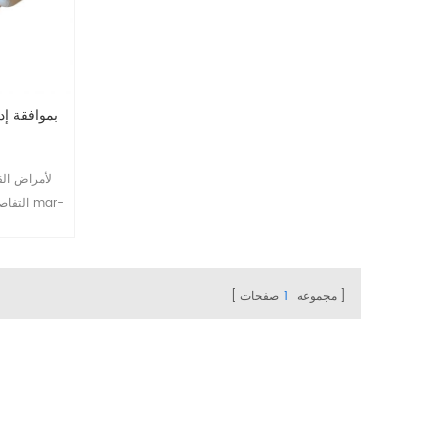
معدات ECP بموا
التفاصي
8807
مجموعه
1
صفحات