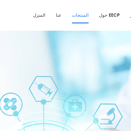
حول EECP
المنتجات
عنا
المنزل