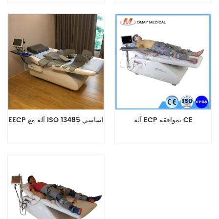
معتمد من إدارة الغذاء والدواء
الأمريكية.
آلة ECP بموافقة CE
EECP آلة مع ISO 13485 اساسي